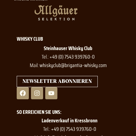
WHISKY CLUB
Steinhauser Whisky Club
Tel.:
+49 (0) 7543 939760-0
Mail:
whiskyclub@brigantia-whisky.com
NEWSLETTER ABONNIEREN
F
I
Y
a
n
o
c
s
u
e
t
t
SO ERREICHEN SIE UNS:
b
a
u
o
g
b
Ladenverkauf in Kressbronn
o
r
e
Tel.:
+49 (0) 7543 939760-0
k
a