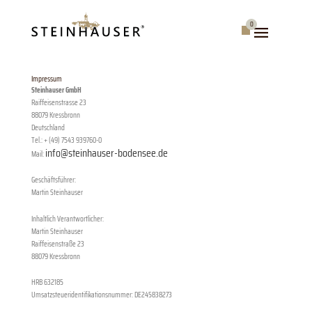
Skip
to
0
Warenkorb
content
Impressum
Steinhauser GmbH
Raiffeisenstrasse 23
88079 Kressbronn
Deutschland
Tel.: + (49) 7543 939760-0
info@steinhauser-bodensee.de
Mail:
Geschäftsführer:
Martin Steinhauser
Inhaltlich Verantwortlicher:
Martin Steinhauser
Raiffeisenstraße 23
88079 Kressbronn
HRB 632185
Umsatzsteueridentifikationsnummer: DE245838273