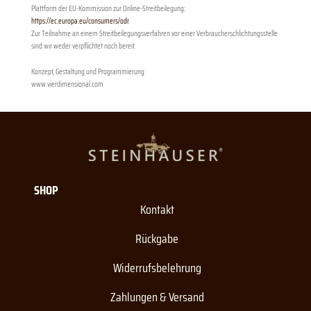
Plattform der EU-Kommission zur Online-Streitbeilegung:
https://ec.europa.eu/consumers/odr
.
Zur Teilnahme an einem Streitbeilegungsverfahren vor einer Verbraucherschlichtungsstelle
sind wir weder verpflichtet noch bereit.
Konzept, Gestaltung und Programmierung
www.vierdimensional.com
SHOP
Kontakt
Rückgabe
Widerrufsbelehrung
Zahlungen & Versand