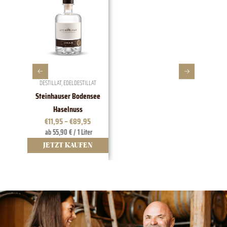
DESTILLAT
,
EDELDESTILLAT
W
Steinhauser Bodensee
1828 EDI
Haselnuss
t
€
11,95
–
€
89,95
ab 55,90 € / 1 Liter
12
JETZT KAUFEN
JE