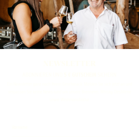
NEWSLETTER
ABONNIEREN UND
5 € GUTSCHEIN
SICHERN
Ein Newsletter ganz nach Ihrem Geschmack. Melden Sie sich jetzt an und
verpassen Sie keine News rund um unsere Brennerei, Whisky-Destillerie
sowie Weinmanufaktur.
Vorname