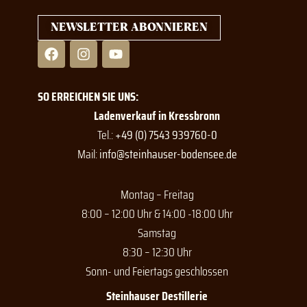
NEWSLETTER ABONNIEREN
F
I
Y
a
n
o
c
s
u
e
t
t
SO ERREICHEN SIE UNS:
b
a
u
o
g
b
Ladenverkauf in Kressbronn
o
r
e
Tel.:
+49 (0) 7543 939760-0
k
a
Mail:
info@steinhauser-bodensee.de
m
Montag – Freitag
8:00 – 12:00 Uhr & 14:00 -18:00 Uhr
Samstag
8:30 – 12:30 Uhr
Sonn- und Feiertags geschlossen
Steinhauser Destillerie