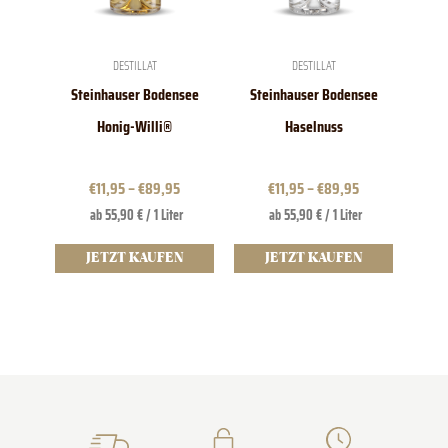
Optionen
Optionen
können
können
auf
auf
der
der
DESTILLAT
DESTILLAT
Produktseite
Produktseite
Steinhauser Bodensee
Steinhauser Bodensee
gewählt
gewählt
werden
werden
Honig-Willi®
Haselnuss
€
11,95
–
€
89,95
€
11,95
–
€
89,95
ab 55,90 € / 1 Liter
ab 55,90 € / 1 Liter
JETZT KAUFEN
JETZT KAUFEN