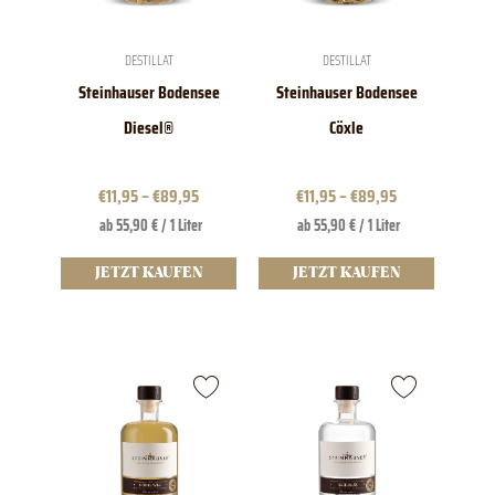
können
können
auf
auf
der
der
DESTILLAT
DESTILLAT
Produktseite
Produktseite
Steinhauser Bodensee
Steinhauser Bodensee
gewählt
gewählt
werden
werden
Diesel®
Cöxle
€
11,95
–
€
89,95
€
11,95
–
€
89,95
ab 55,90 € / 1 Liter
ab 55,90 € / 1 Liter
JETZT KAUFEN
JETZT KAUFEN
Dieses
Dieses
Produkt
Produkt
weist
weist
mehrere
mehrere
Varianten
Varianten
auf.
auf.
Die
Die