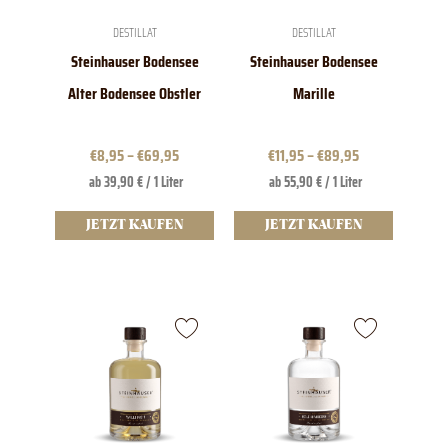
auf
auf
der
der
DESTILLAT
DESTILLAT
Produktseite
Produktseite
Steinhauser Bodensee
Steinhauser Bodensee
gewählt
gewählt
werden
werden
Alter Bodensee Obstler
Marille
€
8,95
–
€
69,95
€
11,95
–
€
89,95
ab 39,90 € / 1 Liter
ab 55,90 € / 1 Liter
JETZT KAUFEN
JETZT KAUFEN
Dieses
Dieses
Produkt
Produkt
weist
weist
mehrere
mehrere
Varianten
Varianten
auf.
auf.
Die
Die
Optionen
Optionen