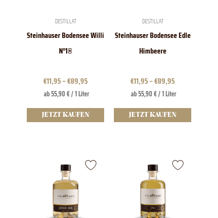
können
können
auf
auf
der
der
DESTILLAT
DESTILLAT
Produktseite
Produktseite
Steinhauser Bodensee Willi
Steinhauser Bodensee Edle
gewählt
gewählt
werden
werden
N°1®
Himbeere
€
11,95
–
€
89,95
€
11,95
–
€
89,95
ab 55,90 € / 1 Liter
ab 55,90 € / 1 Liter
JETZT KAUFEN
JETZT KAUFEN
Dieses
Dieses
Produkt
Produkt
weist
weist
mehrere
mehrere
Varianten
Varianten
auf.
auf.
Die
Die
Optionen
Optionen