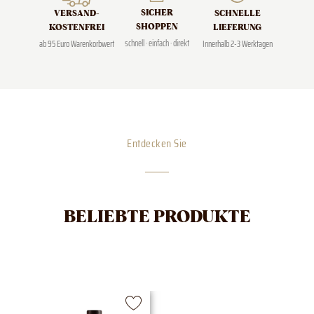
SICHER
SCHNELLE
VERSAND­
SHOPPEN
LIEFERUNG
KOSTENFREI
schnell · einfach · direkt
Innerhalb 2-3 Werktagen
ab 95 Euro Warenkorbwert
Entdecken Sie
BELIEBTE PRODUKTE