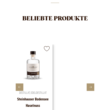
BELIEBTE PRODUKTE
DESTILLAT
,
EDELDESTILLAT
W
Steinhauser Bodensee
1828 EDI
Haselnuss
t