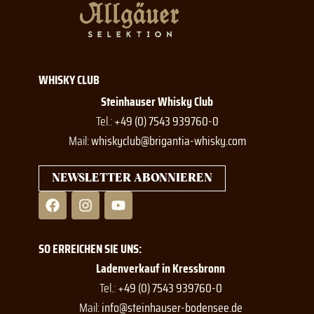
WHISKY CLUB
Steinhauser Whisky Club
Tel.:
+49 (0) 7543 939760-0
Mail:
whiskyclub@brigantia-whisky.com
NEWSLETTER ABONNIEREN
F
I
Y
a
n
o
c
s
u
e
t
t
SO ERREICHEN SIE UNS:
b
a
u
o
g
b
Ladenverkauf in Kressbronn
o
r
e
Tel.:
+49 (0) 7543 939760-0
k
a
Mail:
info@steinhauser-bodensee.de
m