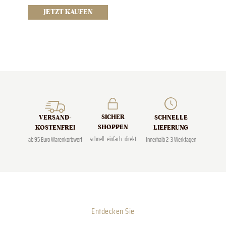
JETZT KAUFEN
SICHER
SCHNELLE
VERSAND­
SHOPPEN
LIEFERUNG
KOSTENFREI
schnell · einfach · direkt
Innerhalb 2-3 Werktagen
ab 95 Euro Warenkorbwert
Entdecken Sie