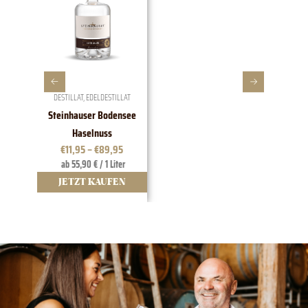
DESTILLAT
,
EDELDESTILLAT
W
Steinhauser Bodensee
1828 EDI
Haselnuss
t
€
11,95
–
€
89,95
ab 55,90 € / 1 Liter
12
JETZT KAUFEN
JE