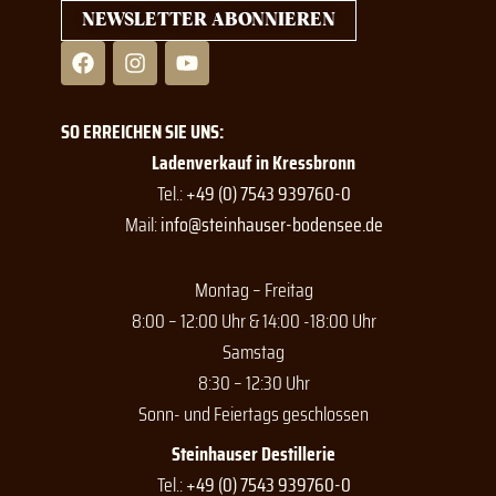
NEWSLETTER ABONNIEREN
F
I
Y
a
n
o
c
s
u
e
t
t
SO ERREICHEN SIE UNS:
b
a
u
o
g
b
Ladenverkauf in Kressbronn
o
r
e
Tel.:
+49 (0) 7543 939760-0
k
a
Mail:
info@steinhauser-bodensee.de
m
Montag – Freitag
8:00 – 12:00 Uhr & 14:00 -18:00 Uhr
Samstag
8:30 – 12:30 Uhr
Sonn- und Feiertags geschlossen
Steinhauser Destillerie
Tel.:
+49 (0) 7543 939760-0