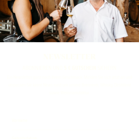
NEWSLETTER
ABONNIEREN UND
5 € GUTSCHEIN
SICHERN
Ein Newsletter ganz nach Ihrem Geschmack. Melden Sie sich jetzt an und
verpassen Sie keine News rund um unsere Brennerei, Whisky-Destillerie
sowie Weinmanufaktur.
Vorname
Geburtsdatum