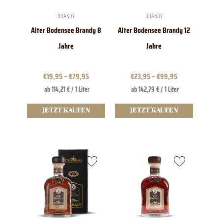
auf
auf
der
der
BRANDY
BRANDY
Produktseite
Produktseite
Alter Bodensee Brandy 8
Alter Bodensee Brandy 12
gewählt
gewählt
werden
werden
Jahre
Jahre
€
19,95
–
€
79,95
€
23,95
–
€
99,95
ab 114,21 € / 1 Liter
ab 142,79 € / 1 Liter
JETZT KAUFEN
JETZT KAUFEN
Dieses
Produkt
weist
mehrere
Varianten
auf.
Die
Optionen