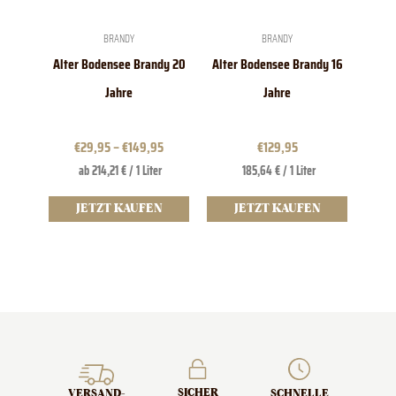
können
auf
der
BRANDY
BRANDY
Produktseite
Alter Bodensee Brandy 20
Alter Bodensee Brandy 16
gewählt
werden
Jahre
Jahre
€
29,95
–
€
149,95
€
129,95
ab 214,21 € / 1 Liter
185,64 € / 1 Liter
JETZT KAUFEN
JETZT KAUFEN
SICHER
SCHNELLE
VERSAND­