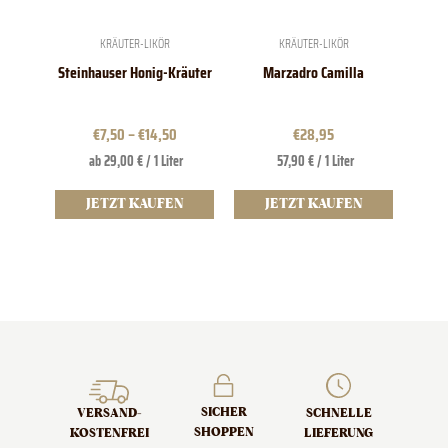
können
auf
der
KRÄUTER-LIKÖR
KRÄUTER-LIKÖR
Produktseite
Steinhauser Honig-Kräuter
Marzadro Camilla
gewählt
werden
€
7,50
–
€
14,50
€
28,95
ab 29,00 € / 1 Liter
57,90 € / 1 Liter
JETZT KAUFEN
JETZT KAUFEN
SICHER
SCHNELLE
VERSAND­
SHOPPEN
LIEFERUNG
KOSTENFREI