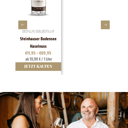
DESTILLAT
,
EDELDESTILLAT
W
Steinhauser Bodensee
1828 EDI
Haselnuss
t
€
11,95
–
€
89,95
ab 55,90 € / 1 Liter
12
JETZT KAUFEN
JE