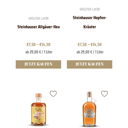
auf
auf
der
der
KRÄUTER-LIKÖR
Produktseite
Produktseite
Steinhauser Hopfen-
KRÄUTER-LIKÖR
gewählt
gewählt
werden
werden
Steinhauser Allgäuer-Heu
Kräuter
€
7,50
–
€
14,50
€
7,50
–
€
14,50
ab 29,00 € / 1 Liter
ab 29,00 € / 1 Liter
JETZT KAUFEN
JETZT KAUFEN
Dieses
Produkt
weist
mehrere
Varianten
auf.
Die
Optionen