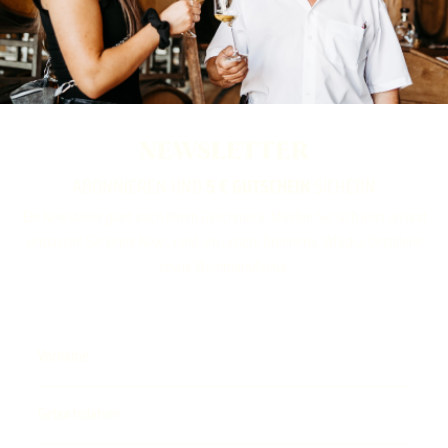
NEWSLETTER
ABONNIEREN UND
5 € GUTSCHEIN
SICHERN
Ein Newsletter ganz nach Ihrem Geschmack. Melden Sie sich jetzt an und
verpassen Sie keine News rund um unsere Brennerei, Whisky-Destillerie
sowie Weinmanufaktur.
Vorname
Geburtsdatum