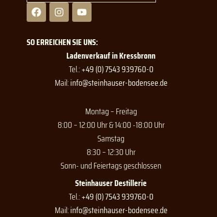
F
I
Y
a
n
o
c
s
u
e
t
t
SO ERREICHEN SIE UNS:
b
a
u
o
g
b
Ladenverkauf in Kressbronn
o
r
e
Tel.:
+49 (0) 7543 939760-0
k
a
Mail:
info@steinhauser-bodensee.de
m
Montag – Freitag
8:00 – 12:00 Uhr & 14:00 -18:00 Uhr
Samstag
8:30 – 12:30 Uhr
Sonn- und Feiertags geschlossen
Steinhauser Destillerie
Tel.:
+49 (0) 7543 939760-0
Mail:
info@steinhauser-bodensee.de