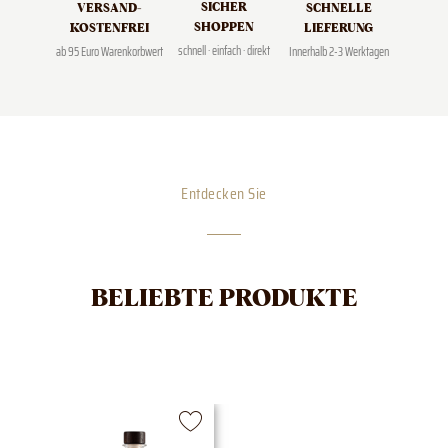
SICHER
SCHNELLE
VERSAND­
SHOPPEN
LIEFERUNG
KOSTENFREI
schnell · einfach · direkt
Innerhalb 2-3 Werktagen
ab 95 Euro Warenkorbwert
Entdecken Sie
BELIEBTE PRODUKTE