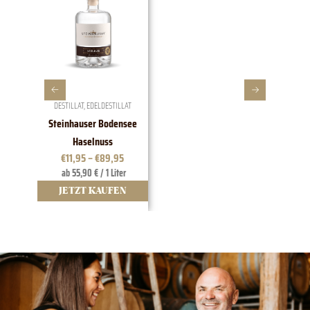
DESTILLAT
,
EDELDESTILLAT
W
Steinhauser Bodensee
1828 EDI
Haselnuss
t
€
11,95
–
€
89,95
ab 55,90 € / 1 Liter
12
JETZT KAUFEN
JE