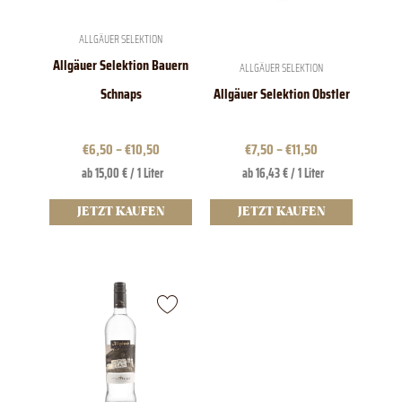
können
können
auf
auf
der
der
ALLGÄUER SELEKTION
Produktseite
Produktseite
Allgäuer Selektion Bauern
ALLGÄUER SELEKTION
gewählt
gewählt
werden
werden
Schnaps
Allgäuer Selektion Obstler
€
6,50
–
€
10,50
€
7,50
–
€
11,50
ab 15,00 € / 1 Liter
ab 16,43 € / 1 Liter
JETZT KAUFEN
JETZT KAUFEN
Dieses
Produkt
weist
mehrere
Varianten
auf.
Die
Optionen