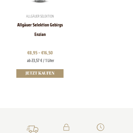
können
auf
der
ALLGÄUER SELEKTION
Produktseite
Allgäuer Selektion Gebirgs
gewählt
werden
Enzian
€
8,95
–
€
16,50
ab 23,57 € / 1 Liter
JETZT KAUFEN