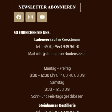
NEWSLETTER ABONNIEREN
F
I
Y
a
n
o
c
s
u
e
t
t
SO ERREICHEN SIE UNS:
b
a
u
o
g
b
Ladenverkauf in Kressbronn
o
r
e
Tel.:
+49 (0) 7543 939760-0
k
a
Mail:
info@steinhauser-bodensee.de
m
Montag – Freitag
8:00 – 12:00 Uhr & 14:00 -18:00 Uhr
Samstag
8:30 – 12:30 Uhr
Sonn- und Feiertags geschlossen
Steinhauser Destillerie