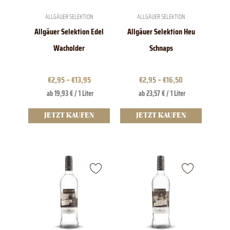
auf
auf
der
der
ALLGÄUER SELEKTION
ALLGÄUER SELEKTION
Produktseite
Produktseite
Allgäuer Selektion Edel
Allgäuer Selektion Heu
gewählt
gewählt
werden
werden
Wacholder
Schnaps
€
2,95
–
€
13,95
€
2,95
–
€
16,50
ab 19,93 € / 1 Liter
ab 23,57 € / 1 Liter
JETZT KAUFEN
JETZT KAUFEN
Dieses
Dieses
Produkt
Produkt
weist
weist
mehrere
mehrere
Varianten
Varianten
auf.
auf.
Die
Die
Optionen
Optionen