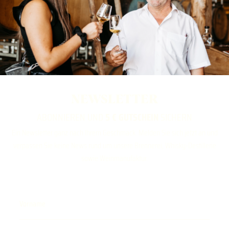
NEWSLETTER
ABONNIEREN UND
5 € GUTSCHEIN
SICHERN
Ein Newsletter ganz nach Ihrem Geschmack. Melden Sie sich jetzt an und
verpassen Sie keine News rund um unsere Brennerei, Whisky-Destillerie
sowie Weinmanufaktur.
Vorname