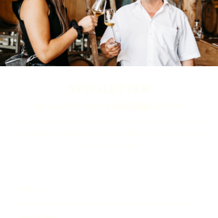
NEWSLETTER
ABONNIEREN UND
5 € GUTSCHEIN
SICHERN
Ein Newsletter ganz nach Ihrem Geschmack. Melden Sie sich jetzt an und
verpassen Sie keine News rund um unsere Brennerei, Whisky-Destillerie
sowie Weinmanufaktur.
Vorname
Geburtsdatum