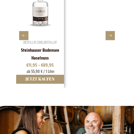
DESTILLAT
,
EDELDESTILLAT
W
Steinhauser Bodensee
1828 EDI
Haselnuss
t
€
11,95
–
€
89,95
ab 55,90 € / 1 Liter
12
JETZT KAUFEN
JE