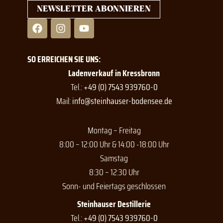
NEWSLETTER ABONNIEREN
F
I
Y
a
n
o
c
s
u
e
t
t
SO ERREICHEN SIE UNS:
b
a
u
o
g
b
Ladenverkauf in Kressbronn
o
r
e
Tel.:
+49 (0) 7543 939760-0
k
a
Mail:
info@steinhauser-bodensee.de
m
Montag – Freitag
8:00 – 12:00 Uhr & 14:00 -18:00 Uhr
Samstag
8:30 – 12:30 Uhr
Sonn- und Feiertags geschlossen
Steinhauser Destillerie
Tel.:
+49 (0) 7543 939760-0