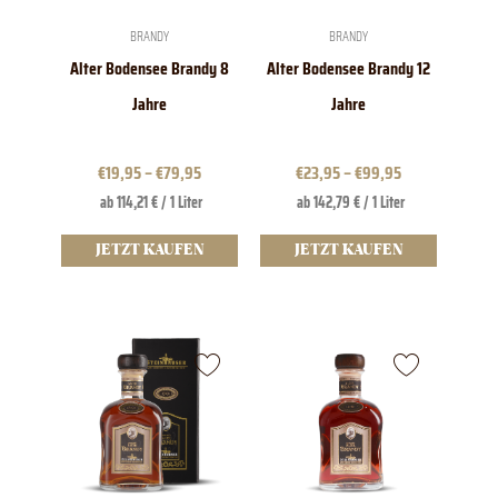
auf
auf
der
der
BRANDY
BRANDY
Produktseite
Produktseite
Alter Bodensee Brandy 8
Alter Bodensee Brandy 12
gewählt
gewählt
werden
werden
Jahre
Jahre
€
19,95
–
€
79,95
€
23,95
–
€
99,95
ab 114,21 € / 1 Liter
ab 142,79 € / 1 Liter
JETZT KAUFEN
JETZT KAUFEN
Dieses
Produkt
weist
mehrere
Varianten
auf.
Die
Optionen