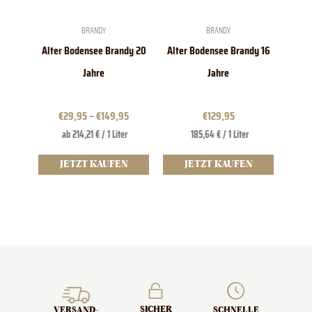
können
auf
der
BRANDY
BRANDY
Produktseite
Alter Bodensee Brandy 20
Alter Bodensee Brandy 16
gewählt
werden
Jahre
Jahre
€
29,95
–
€
149,95
€
129,95
ab 214,21 € / 1 Liter
185,64 € / 1 Liter
JETZT KAUFEN
JETZT KAUFEN
SICHER
SCHNELLE
VERSAND­