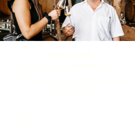
NEWSLETTER
ABONNIEREN UND
5 € GUTSCHEIN
SICHERN
Ein Newsletter ganz nach Ihrem Geschmack. Melden Sie sich jetzt an und
verpassen Sie keine News rund um unsere Brennerei, Whisky-Destillerie
sowie Weinmanufaktur.
Vorname
Geburtsdatum