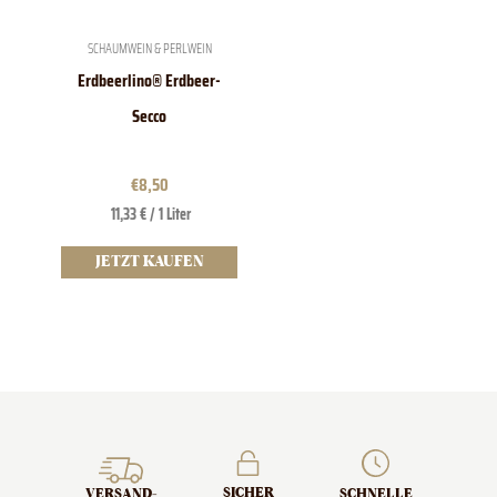
SCHAUMWEIN & PERLWEIN
Erdbeerlino® Erdbeer-
Secco
€
8,50
11,33 € / 1 Liter
JETZT KAUFEN
SICHER
SCHNELLE
VERSAND­