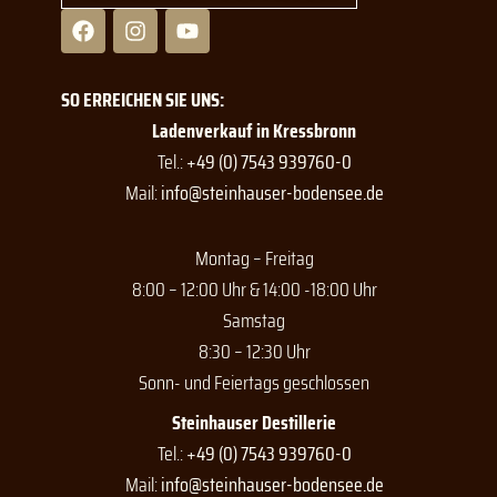
F
I
Y
a
n
o
c
s
u
e
t
t
SO ERREICHEN SIE UNS:
b
a
u
o
g
b
Ladenverkauf in Kressbronn
o
r
e
Tel.:
+49 (0) 7543 939760-0
k
a
Mail:
info@steinhauser-bodensee.de
m
Montag – Freitag
8:00 – 12:00 Uhr & 14:00 -18:00 Uhr
Samstag
8:30 – 12:30 Uhr
Sonn- und Feiertags geschlossen
Steinhauser Destillerie
Tel.:
+49 (0) 7543 939760-0
Mail:
info@steinhauser-bodensee.de