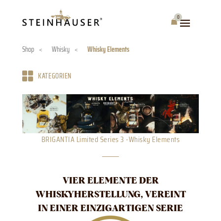
Skip
to
0
Warenkorb
content
Shop
<
Whisky
<
Whisky Elements
KATEGORIEN
BRIGANTIA Limited Series 3 -Whisky Elements
VIER ELEMENTE DER
WHISKYHERSTELLUNG, VEREINT
IN EINER EINZIGARTIGEN SERIE