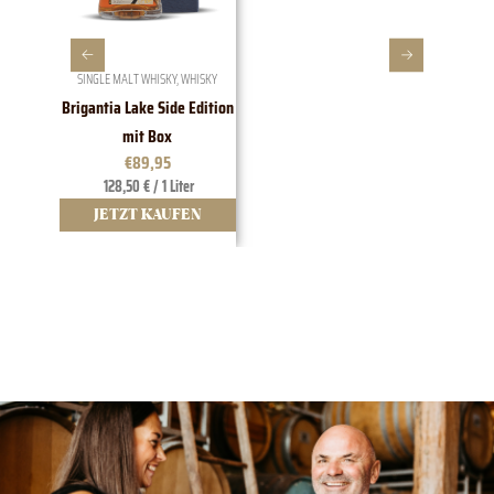
SINGLE MALT WHISKY
,
WHISKY
SINGLE 
Brigantia Lake Side Edition
Brigan
mit Box
€
89,95
€
39
128,50 € / 1 Liter
ab 9
JETZT KAUFEN
JE