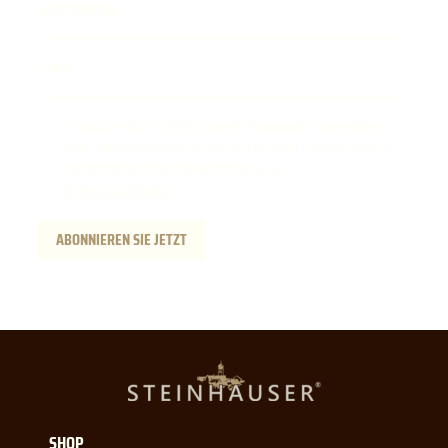
Geburtsdatum
E-Mail
Ich möchte zukünftig E-Mails von der Steinhauser GmbH erhalten.
Diese Einwilligung kann jederzeit am Ende jeder E-Mail widerrufen
werden. Weitere Informationen finden Sie hier:
Datenschutzerklärung
.
ABONNIEREN SIE JETZT
SHOP