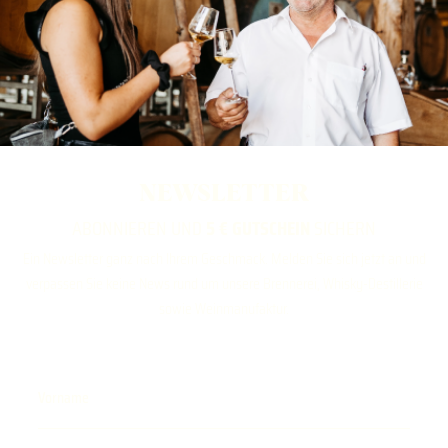
NEWSLETTER
ABONNIEREN UND
5 € GUTSCHEIN
SICHERN
Ein Newsletter ganz nach Ihrem Geschmack. Melden Sie sich jetzt an und
verpassen Sie keine News rund um unsere Brennerei, Whisky-Destillerie
sowie Weinmanufaktur.
Vorname