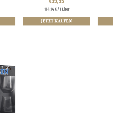
€
39,95
114,14 € / 1 Liter
JETZT KAUFEN