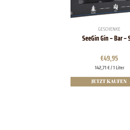
GESCHENKE
SeeGin Gin – Bar – 
€
49,95
142,71 € / 1 Liter
JETZT KAUFEN