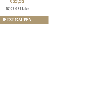
€
39,95
57,07 € / 1 Liter
JETZT KAUFEN