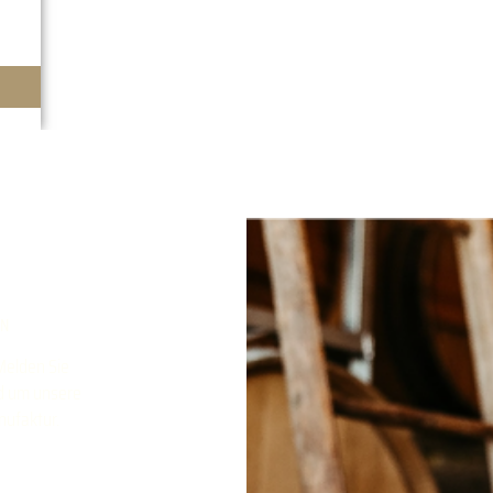
RN
Melden Sie
nd um unsere
nufaktur.