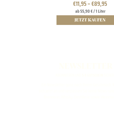
€
11,95
–
€
89,95
ab 55,90 € / 1 Liter
JETZT KAUFEN
NEWSLETTER
ABONNIEREN UND
5 € GUTSCHEIN
SICHE
Ein Newsletter ganz nach Ihrem Geschmack. 
sich jetzt an und verpassen Sie keine News ru
Brennerei, Whisky-Destillerie sowie Weinma