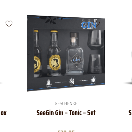
GESCHENKE
Box
SeeGin Gin – Tonic – Set
S