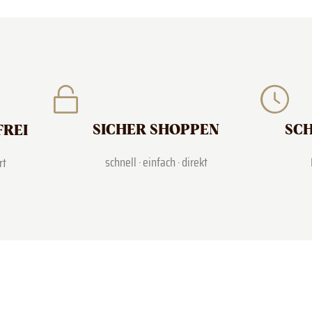
SICHER SHOPPEN
SCH
FREI
schnell · einfach · direkt
rt