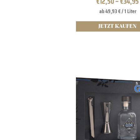
€
12,50
–
€
34,95
ab 49,93 € / 1 Liter
JETZT KAUFEN