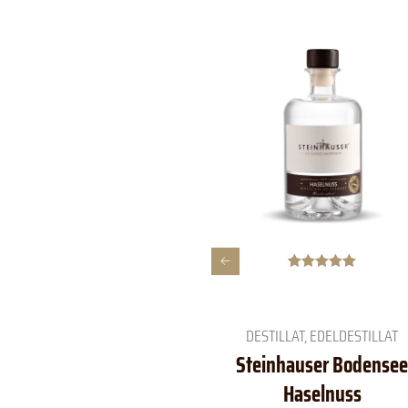
Bewertet mit
2
5.00
von 5,
basierend
auf
DESTILLAT
,
EDELDESTILLAT
Kundenbewe
rtungen
Steinhauser Bodensee
Haselnuss