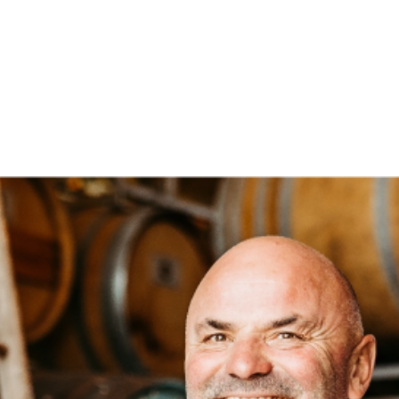
€
9,50
12,67 € / 1 Liter
JETZT KAUFEN