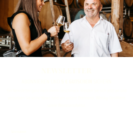
NEWSLETTER
ABONNIEREN UND
5 € GUTSCHEIN
SICHERN
Ein Newsletter ganz nach Ihrem Geschmack. Melden Sie sich jetzt an und
verpassen Sie keine News rund um unsere Brennerei, Whisky-Destillerie
sowie Weinmanufaktur.
Vorname