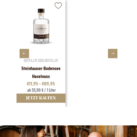
DESTILLAT
,
EDELDESTILLAT
W
Steinhauser Bodensee
1828 EDI
Haselnuss
t
€
11,95
–
€
89,95
ab 55,90 € / 1 Liter
12
JETZT KAUFEN
JE