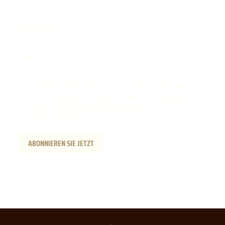
Geburtsdatum
E-Mail
Ich möchte zukünftig E-Mails von der Steinhauser GmbH erhalten.
Diese Einwilligung kann jederzeit am Ende jeder E-Mail widerrufen
werden. Weitere Informationen finden Sie hier:
Datenschutzerklärung
.
ABONNIEREN SIE JETZT