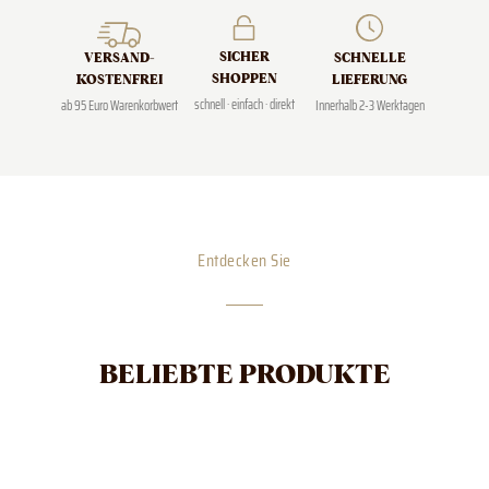
SICHER
SCHNELLE
VERSAND­
SHOPPEN
LIEFERUNG
KOSTENFREI
schnell · einfach · direkt
Innerhalb 2-3 Werktagen
ab 95 Euro Warenkorbwert
Entdecken Sie
BELIEBTE PRODUKTE