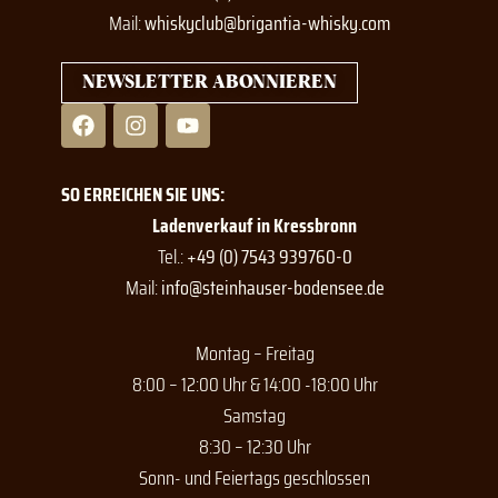
Mail:
whiskyclub@brigantia-whisky.com
NEWSLETTER ABONNIEREN
F
I
Y
a
n
o
c
s
u
e
t
t
SO ERREICHEN SIE UNS:
b
a
u
o
g
b
Ladenverkauf in Kressbronn
o
r
e
Tel.:
+49 (0) 7543 939760-0
k
a
Mail:
info@steinhauser-bodensee.de
m
Montag – Freitag
8:00 – 12:00 Uhr & 14:00 -18:00 Uhr
Samstag
8:30 – 12:30 Uhr
Sonn- und Feiertags geschlossen