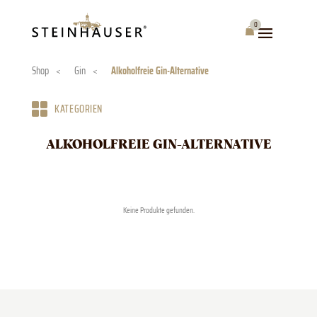
Skip
to
0
Warenkorb
content
Shop
<
Gin
<
Alkoholfreie Gin-Alternative
KATEGORIEN
ALKOHOLFREIE GIN-ALTERNATIVE
Keine Produkte gefunden.