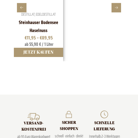
DESTILLAT
,
EDELDESTILLAT
Steinhauser Bodensee
1828 E
Haselnuss
€
11,95
–
€
89,95
ab 55,90 € / 1 Liter
JETZT KAUFEN
J
SICHER
SCHNELLE
VERSAND­
SHOPPEN
LIEFERUNG
KOSTENFREI
schnell · einfach · direkt
Innerhalb 2-3 Werktagen
ab 95 Euro Warenkorbwert