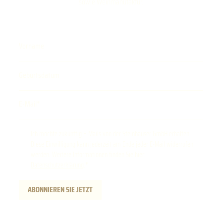
sowie Weinmanufaktur.
Vorname
Geburtsdatum
E-Mail
Ich möchte zukünftig E-Mails von der Steinhauser GmbH erhalten.
Diese Einwilligung kann jederzeit am Ende jeder E-Mail widerrufen
werden. Weitere Informationen finden Sie hier:
Datenschutzerklärung
.
ABONNIEREN SIE JETZT