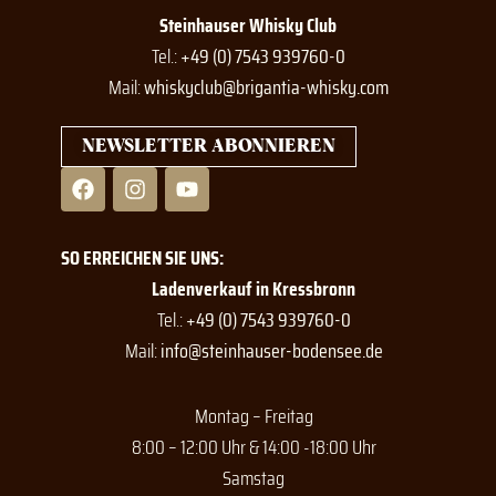
Steinhauser Whisky Club
Tel.:
+49 (0) 7543 939760-0
Mail:
whiskyclub@brigantia-whisky.com
NEWSLETTER ABONNIEREN
F
I
Y
a
n
o
c
s
u
e
t
t
SO ERREICHEN SIE UNS:
b
a
u
o
g
b
Ladenverkauf in Kressbronn
o
r
e
Tel.:
+49 (0) 7543 939760-0
k
a
Mail:
info@steinhauser-bodensee.de
m
Montag – Freitag
8:00 – 12:00 Uhr & 14:00 -18:00 Uhr
Samstag