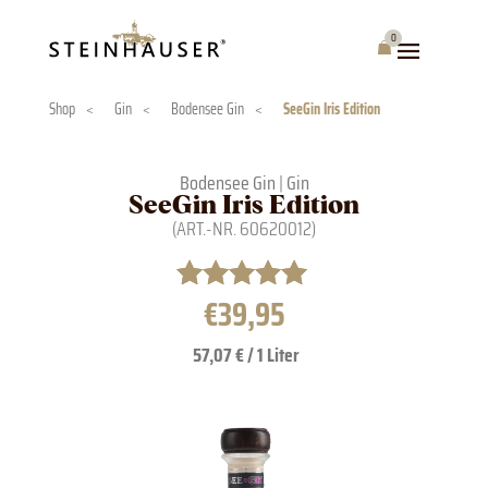
Skip
to
0
Warenkorb
content
Shop
<
Gin
<
Bodensee Gin
<
SeeGin Iris Edition
Bodensee Gin
|
Gin
SeeGin Iris Edition
(ART.-NR.
60620012
)
€
39,95
Bewertet mit
1
5.00
von 5,
57,07 € / 1 Liter
basierend
auf
Kundenbewertung