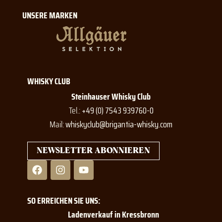
UNSERE MARKEN
WHISKY CLUB
Steinhauser Whisky Club
Tel.:
+49 (0) 7543 939760-0
Mail:
whiskyclub@brigantia-whisky.com
NEWSLETTER ABONNIEREN
F
I
Y
a
n
o
c
s
u
e
t
t
SO ERREICHEN SIE UNS:
b
a
u
o
g
b
Ladenverkauf in Kressbronn