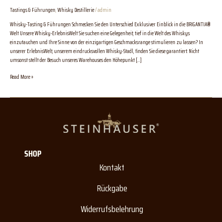
Tastings & Führungen
,
Whisky Destillerie
/
admin
Whisky-Tasting & Führungen Schmecken Sie den Unterschied Exklusiver Einblick in die BRIGANTIA®
Welt Unsere Whisky-ErlebnisWelt Sie suchen eine Gelegenheit, tief in die Welt des Whiskys
einzutauchen und Ihre Sinne von der einzigartigen Geschmacksrange stimulieren zu lassen? In
unserer ErlebnisWelt, unserem eindrucksvollen Whisky-Stadl, finden Sie diese garantiert. Nicht
umsonst stellt der Besuch unseres Warehouses den Höhepunkt […]
Read More »
SHOP
Kontakt
Rückgabe
Widerrufsbelehrung