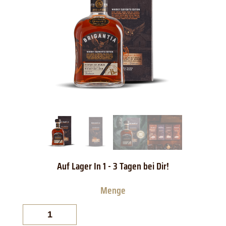
Brigantia
Whisky
Elements
Mystery
of
Woods