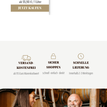
ab 55,90 € / 1 Liter
JETZT KAUFEN
J
SICHER
SCHNELLE
VERSAND­
SHOPPEN
LIEFERUNG
KOSTENFREI
schnell · einfach · direkt
Innerhalb 2-3 Werktagen
ab 95 Euro Warenkorbwert