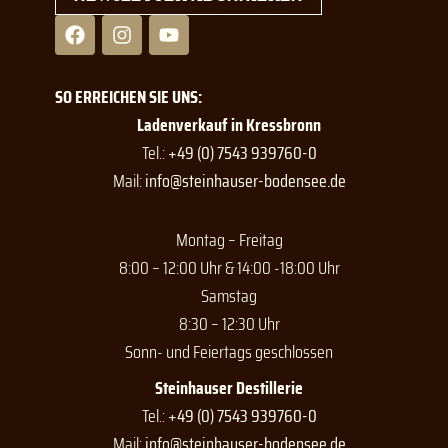
F
I
Y
a
n
o
c
s
u
e
t
t
SO ERREICHEN SIE UNS:
b
a
u
o
g
b
Ladenverkauf in Kressbronn
o
r
e
Tel.:
+49 (0) 7543 939760-0
k
a
Mail:
info@steinhauser-bodensee.de
m
Montag – Freitag
8:00 – 12:00 Uhr & 14:00 -18:00 Uhr
Samstag
8:30 – 12:30 Uhr
Sonn- und Feiertags geschlossen
Steinhauser Destillerie
Tel.:
+49 (0) 7543 939760-0
Mail:
info@steinhauser-bodensee.de