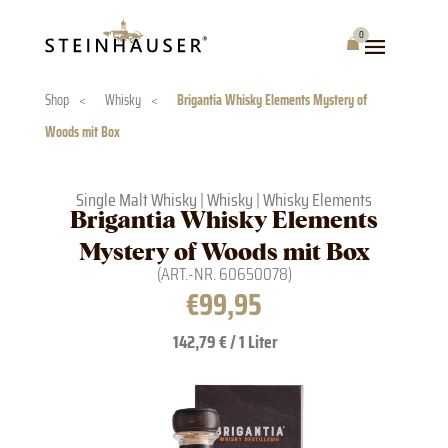
Skip
to
0
Warenkorb
content
Shop
<
Whisky
<
Brigantia Whisky Elements Mystery of
Woods mit Box
Single Malt Whisky
|
Whisky
|
Whisky Elements
Brigantia Whisky Elements
Mystery of Woods mit Box
(ART.-NR.
60650078
)
€
99,95
142,79 € / 1 Liter