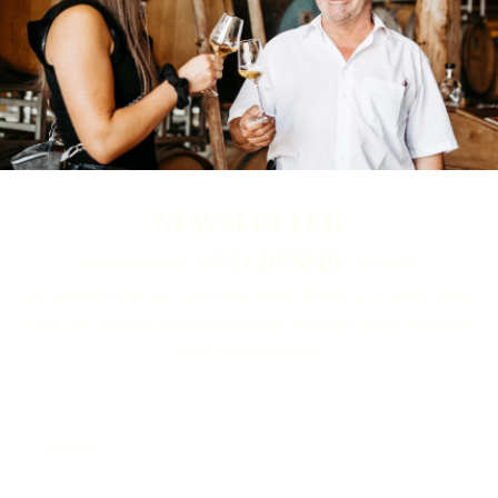
NEWSLETTER
ABONNIEREN UND
5 € GUTSCHEIN
SICHERN
Ein Newsletter ganz nach Ihrem Geschmack. Melden Sie sich jetzt an und
verpassen Sie keine News rund um unsere Brennerei, Whisky-Destillerie
sowie Weinmanufaktur.
Vorname