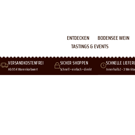
Skip
to
content
ENTDECKEN
BODENSEE WEIN
TASTINGS & EVENTS
VERSANDKOSTENFREI
SICHER SHOPPEN
SCHNELLE LIEFER
Ab 95 € Warenkorbwert
Schnell • einfach • direkt
Innerhalb 2 – 3 Werkt