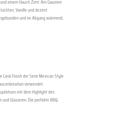
de und einem Hauch Zimt. Am Gaumen
 Früchten, Vanille und dezent
 eingebunden und im Abgang wärmend,
 Cask Finish der Serie Mexican Style.
aucenkreation verwendet.
sspektrum mit dem Highlight des
n und Glasieren. Die perfekte BBQ-