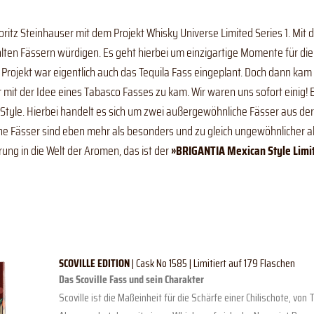
ritz Steinhauser mit dem Projekt Whisky Universe Limited Series 1. Mit 
n Fässern würdigen. Es geht hierbei um einzigartige Momente für die g
rojekt war eigentlich auch das Tequila Fass eingeplant. Doch dann kam e
 mit der Idee eines Tabasco Fasses zu kam. Wir waren uns sofort einig! E
tyle. Hierbei handelt es sich um zwei außergewöhnliche Fässer aus der
he Fässer sind eben mehr als besonders und zu gleich ungewöhnlicher al
ung in die Welt der Aromen, das ist der
»BRIGANTIA Mexican Style Limit
SCOVILLE EDITION
| Cask No 1585 | Limitiert auf 179 Flaschen
Das Scoville Fass und sein Charakter
Scoville ist die Maßeinheit für die Schärfe einer Chilischote, v