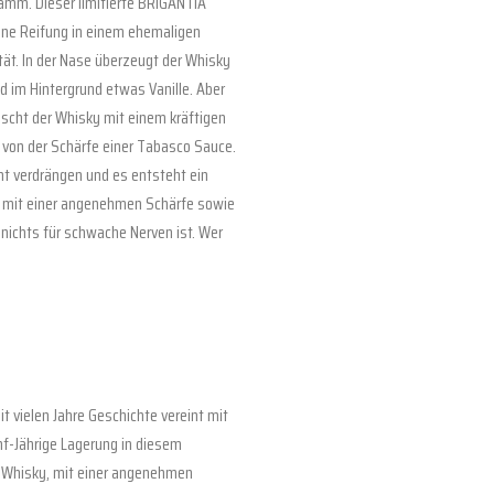
amm. Dieser limitierte BRIGANTIA
eine Reifung in einem ehemaligen
ität. In der Nase überzeugt der Whisky
d im Hintergrund etwas Vanille. Aber
ascht der Whisky mit einem kräftigen
t von der Schärfe einer Tabasco Sauce.
cht verdrängen und es entsteht ein
 mit einer angenehmen Schärfe sowie
r nichts für schwache Nerven ist. Wer
t vielen Jahre Geschichte vereint mit
f-Jährige Lagerung in diesem
 Whisky, mit einer angenehmen