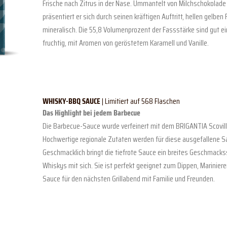
Frische nach Zitrus in der Nase. Ummantelt von Milchschokola
präsentiert er sich durch seinen kräftigen Auftritt, hellen gelben
mineralisch. Die 55,8 Volumenprozent der Fassstärke sind gut
fruchtig, mit Aromen von geröstetem Karamell und Vanille.
WHISKY-BBQ SAUCE
| Limitiert auf 568 Flaschen
Das Highlight bei jedem Barbecue
Die Barbecue-Sauce wurde verfeinert mit dem BRIGANTIA Scoville
Hochwertige regionale Zutaten werden für diese ausgefallene S
Geschmacklich bringt die tiefrote Sauce ein breites Geschmack
Whiskys mit sich. Sie ist perfekt geeignet zum Dippen, Mariniere
Sauce für den nächsten Grillabend mit Familie und Freunden.