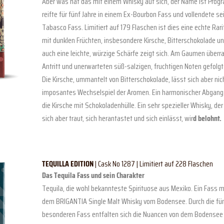
Aber was hat das mit einem Whisky auf sich, der Name ist Progr
reifte für fünf Jahre in einem Ex-Bourbon Fass und vollendete s
Tabasco Fass. Limitiert auf 179 Flaschen ist dies eine echte Rar
mit dunklen Früchten, insbesondere Kirsche, Bitterschokolade un
auch eine leichte, würzige Schärfe zeigt sich. Am Gaumen überr
Antritt und unerwarteten süß-salzigen, fruchtigen Noten gefolg
Die Kirsche, ummantelt von Bitterschokolade, lässt sich aber ni
imposantes Wechselspiel der Aromen. Ein harmonischer Abgang
die Kirsche mit Schokoladenhülle. Ein sehr spezieller Whisky, de
sich aber traut, sich herantastet und sich einlässt, wir
d belohnt.
TEQUILLA EDITION
| Cask No 1287 | Limitiert auf 228 Flaschen
Das Tequila Fass und sein Charakter
Tequila, die wohl bekannteste Spirituose aus Mexiko. Ein Fass mi
dem BRIGANTIA Single Malt Whisky vom Bodensee. Durch die fün
besonderen Fass entfalten sich die Nuancen von dem Bodensee