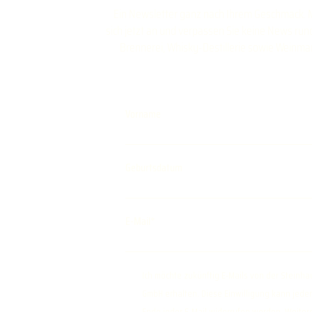
Ein Newsletter ganz nach Ihrem Geschmack. 
sich jetzt an und verpassen Sie keine News ru
Brennerei, Whisky-Destillerie sowie Weinma
Vorname
Geburtsdatum
E-Mail
Ich möchte zukünftig E-Mails von der Steinha
GmbH erhalten. Diese Einwilligung kann jeder
Ende jeder E-Mail widerrufen werden. Weiter