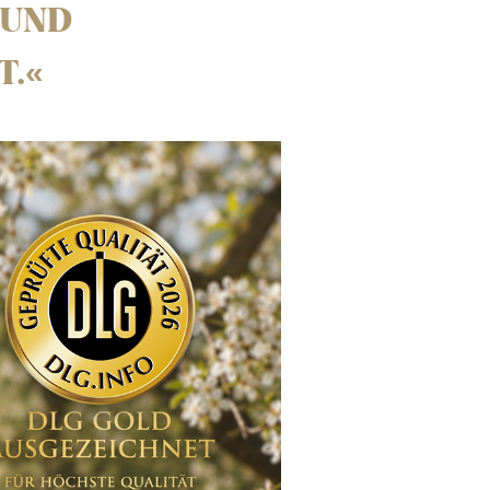
 UND
T.
«