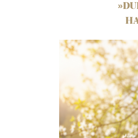
»
DU
H