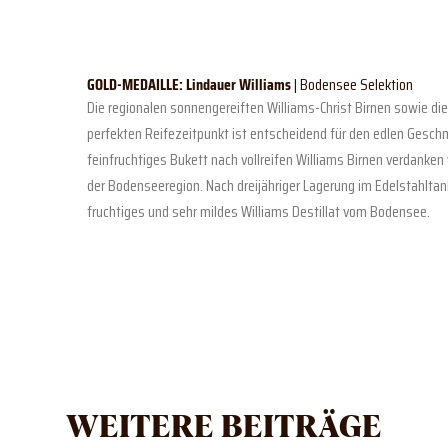
GOLD-MEDAILLE:
Lindauer Williams
| Bodensee Selektion
Die regionalen sonnengereiften Williams-Christ Birnen sowie di
perfekten Reifezeitpunkt ist entscheidend für den edlen Geschm
feinfruchtiges Bukett nach vollreifen Williams Birnen verdanke
der Bodenseeregion. Nach dreijähriger Lagerung im Edelstahltank
fruchtiges und sehr mildes Williams Destillat vom Bodensee.
WEITERE BEITRÄGE