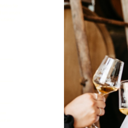
Melden Sie
nd um unsere
nufaktur.
user
zeit am
e