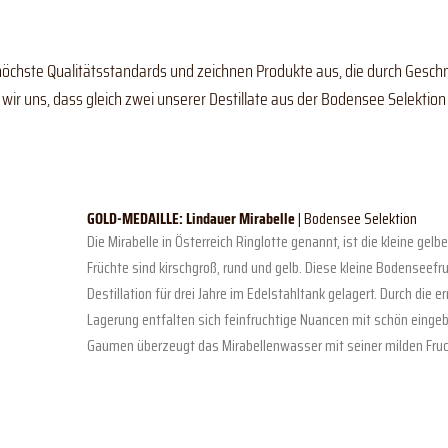
öchste Qualitätsstandards und zeichnen Produkte aus, die durch Gesc
ir uns, dass gleich zwei unserer Destillate aus der Bodensee Selektion
GOLD-MEDAILLE:
Lindauer Mirabelle
| Bodensee Selektion
Die Mirabelle in Österreich Ringlotte genannt, ist die kleine ge
Früchte sind kirschgroß, rund und gelb. Diese kleine Bodenseef
Destillation für drei Jahre im Edelstahltank gelagert. Durch die 
Lagerung entfalten sich feinfruchtige Nuancen mit schön eing
Gaumen überzeugt das Mirabellenwasser mit seiner milden Fr