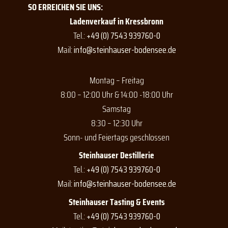
e
t
t
SO ERREICHEN SIE UNS:
b
a
u
o
g
b
Ladenverkauf in Kressbronn
o
r
e
Tel.:
+49 (0) 7543 939760-0
k
a
Mail:
info@steinhauser-bodensee.de
m
Montag – Freitag
8:00 – 12:00 Uhr & 14:00 -18:00 Uhr
Samstag
8:30 – 12:30 Uhr
Sonn- und Feiertags geschlossen
Steinhauser Destillerie
Tel.:
+49 (0) 7543 939760-0
Mail:
info@steinhauser-bodensee.de
Steinhauser Tasting & Events
Tel.:
+49 (0) 7543 939760-0