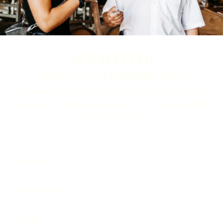
NEWSLETTER
ABONNIEREN UND
5 € GUTSCHEIN
SICHERN
Ein Newsletter ganz nach Ihrem Geschmack. Melden Sie sich jetzt an und
verpassen Sie keine News rund um unsere Brennerei, Whisky-Destillerie
sowie Weinmanufaktur.
Vorname
Geburtsdatum
E-Mail