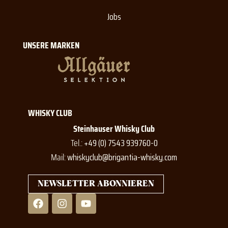
Jobs
UNSERE MARKEN
WHISKY CLUB
Steinhauser Whisky Club
Tel.:
+49 (0) 7543 939760-0
Mail:
whiskyclub@brigantia-whisky.com
NEWSLETTER ABONNIEREN
F
I
Y
a
n
o
c
s
u