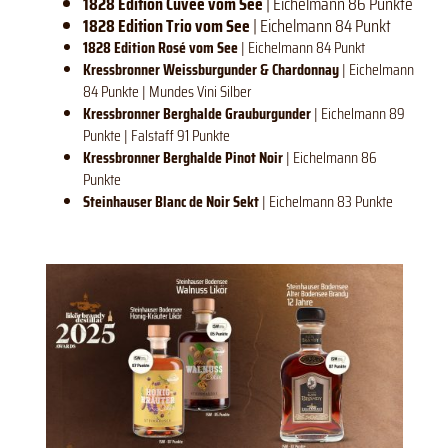
1828 Edition Cuvée vom See
| Eichelmann 86 Punkte
1828 Edition Trio vom See
| Eichelmann 84 Punkt
1828 Edition Rosé vom See
| Eichelmann 84 Punkt
Kressbronner
Weissburgunder & Chardonnay
| Eichelmann
84 Punkte | Mundes Vini Silber
Kressbronner Berghalde Grauburgunder
|
Eichelmann 89
Punkte | Falstaff 91 Punkte
Kressbronner Berghalde Pinot Noir
|
Eichelmann 86
Punkte
Steinhauser Blanc de Noir Sekt
|
Eichelmann 83 Punkte