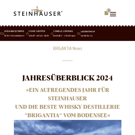
Skip
to
0
Warenkorb
content
VERSANDKOSTENFREI
SICHER SHOPPEN
SCHNELLE LIEFERUNG
LADENVERKAUF
Ab 95 € Warenkorbwert
Schnell • einfach • direkt
Innerhalb 2 – 3 Werktagen
von Mo bis Sa
BRIGANTIA News
JAHRESÜBERBLICK 2024
»EIN AUFREGENDES JAHR FÜR
STEINHAUSER
UND DIE BESTE WHISKY DESTILLERIE
"BRIGANTIA" VOM BODENSEE
«