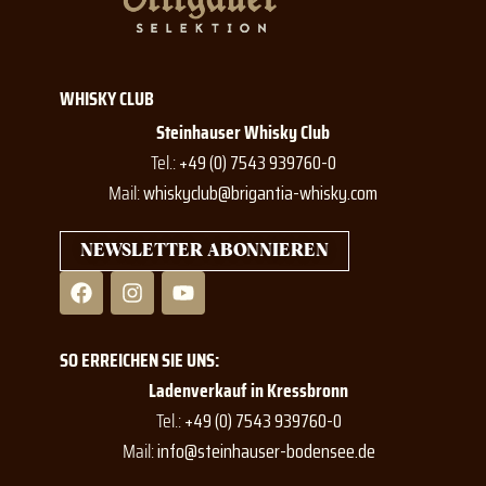
WHISKY CLUB
Steinhauser Whisky Club
Tel.:
+49 (0) 7543 939760-0
Mail:
whiskyclub@brigantia-whisky.com
NEWSLETTER ABONNIEREN
F
I
Y
a
n
o
c
s
u
e
t
t
SO ERREICHEN SIE UNS:
b
a
u
o
g
b
Ladenverkauf in Kressbronn
o
r
e
Tel.:
+49 (0) 7543 939760-0
k
a
Mail:
info@steinhauser-bodensee.de
m