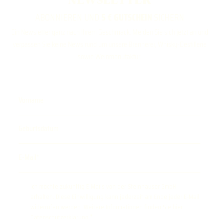
NEWSLETTER
ABONNIEREN UND
5 € GUTSCHEIN
SICHERN
Ein Newsletter ganz nach Ihrem Geschmack. Melden Sie sich jetzt an und
verpassen Sie keine News rund um unsere Brennerei, Whisky-Destillerie
sowie Weinmanufaktur.
Vorname
Geburtsdatum
E-Mail
Ich möchte zukünftig E-Mails von der Steinhauser GmbH
erhalten. Diese Einwilligung kann jederzeit am Ende jeder E-Mail
widerrufen werden. Weitere Informationen finden Sie hier:
Datenschutzerklärung
.