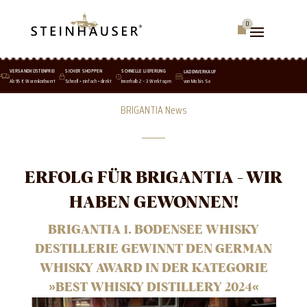
Skip
to
0
Warenkorb
content
VERSANDKOSTENFREI
SICHER SHOPPEN
SCHNELLE LIEFERUNG
LADENVERKAUF
Ab 95 € Warenkorbwert
Schnell • einfach • direkt
Innerhalb 2 – 3 Werktagen
von Mo bis Sa
BRIGANTIA News
ERFOLG FÜR BRIGANTIA - WIR
HABEN GEWONNEN!
BRIGANTIA 1. BODENSEE WHISKY
DESTILLERIE GEWINNT DEN GERMAN
WHISKY AWARD IN DER KATEGORIE
»BEST WHISKY DISTILLERY 2024«