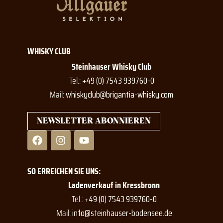
WHISKY CLUB
Steinhauser Whisky Club
Tel.:
+49 (0) 7543 939760-0
Mail:
whiskyclub@brigantia-whisky.com
NEWSLETTER ABONNIEREN
F
I
Y
a
n
o
c
s
u
e
t
t
SO ERREICHEN SIE UNS:
b
a
u
o
g
b
Ladenverkauf in Kressbronn
o
r
e
Tel.:
+49 (0) 7543 939760-0
k
a
Mail:
info@steinhauser-bodensee.de
m