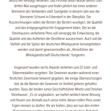
deutschen Whiskys verliehen. Das Festival selbst wurde bereits zum
dritten Mal ausgetragen und findet jährlich bei einer anderen
Brennerei des Verbandes statt. Gastgeber in diesem Jahr war die
Brennerei Schraml in Erbendorf in der Oberpfalz. Die
Auszeichnungen sollen die Besten der Besten würdigen, die Qualität
und das entgegengebrachte Engagement loben. Der an die
Steinhausers verliehene Preis soll vorrangig die Entwicklung, die
Qualität und das Auftreten der Destillerie auszeichnen. Auch soll die
Vielfalt und die Spitze der deutschen Whiskyszene hervorgehoben
werden und damit gewissermaßen als „Reiseführer der
Whiskylandschaft Deutschlands“ fungieren.
Insgesamt wurden sechs Awards verliehen und 22 Gold- und
Silbermedaillen vergeben. Die Gewinner wurden während einer
festlichen Zeremonie bekannt gegeben, die einige Überraschungen
bot, da die Namen der Gewinner im Vorfeld geheim gehalten
wurden. Dazu die beiden Junior Geschäftsführer Moritz und Christian
Steinhauser: „Es ist unglaublich, wir hatten wirklich keine Ahnung
und freuen uns deshalb auch umso mehr, diesen tollen Preis unser
Eigen nennen zu dürfen. Als wir hörten, dass wir nun den ersten
Platz belegen werden, konnten wir es kaum glauben. Natürlich