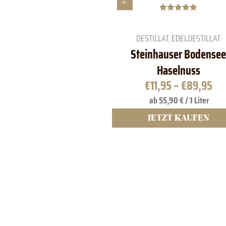
Bewertet mit
2
5.00
von 5,
basierend
DESTILLAT
,
EDELDESTILLAT
auf
Kundenbewe
Steinhauser Bodensee
rtungen
Haselnuss
€
11,95
–
€
89,95
ab 55,90 € / 1 Liter
JETZT KAUFEN