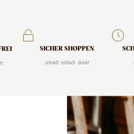
SICHER SHOPPEN
SCH
FREI
schnell · einfach · direkt
rt
RN