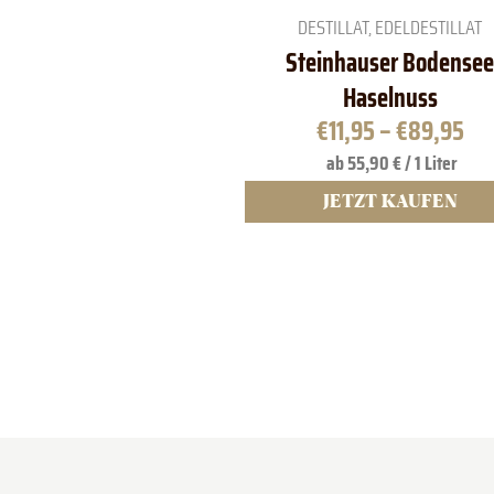
basierend
DESTILLAT
,
EDELDESTILLAT
auf
Kundenbewe
Steinhauser Bodensee
rtungen
Haselnuss
€
11,95
–
€
89,95
ab 55,90 € / 1 Liter
JETZT KAUFEN