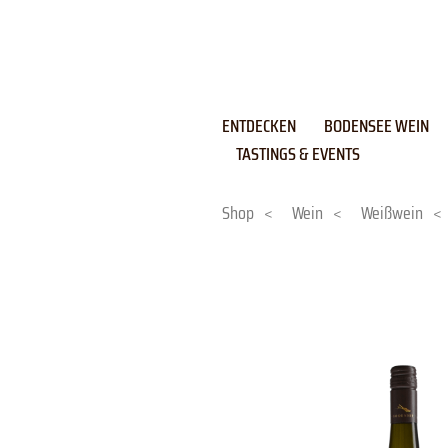
Skip
to
content
ENTDECKEN
BODENSEE WEIN
TASTINGS & EVENTS
Shop
<
Wein
<
Weißwein
<