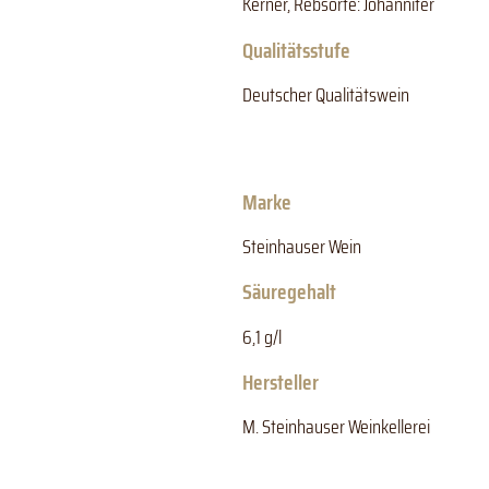
Kerner, Rebsorte: Johanniter
Qualitätsstufe
Deutscher Qualitätswein
Marke
Steinhauser Wein
Säuregehalt
6,1 g/l
Hersteller
M. Steinhauser Weinkellerei