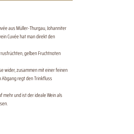
uvée aus Müller-Thurgau, Johanniter
ßwein Cuvée hat man direkt den
trusfrüchten, gelben Fruchtnoten
e wider, zusammen mit einer feinen
m Abgang regt den Trinkfluss
 mehr und ist der ideale Wein als
isen.