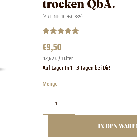
trocken QbA.
(ART.-NR.
10260285
)
Bewertet mit
2
€
9,50
5.00
von 5,
basierend
12,67 € / 1 Liter
auf
Kundenbewertungen
1828
EDITION
Trio
vom
See
trocken
QbA.
IN DEN WAR
Menge