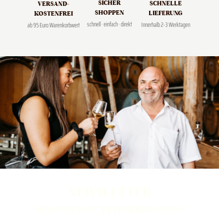
SICHER
SCHNELLE
VERSAND­
SHOPPEN
LIEFERUNG
KOSTENFREI
schnell · einfach · direkt
Innerhalb 2-3 Werktagen
ab 95 Euro Warenkorbwert
NEWSLETTER
ABONNIEREN UND
5 € GUTSCHEIN
SICHERN