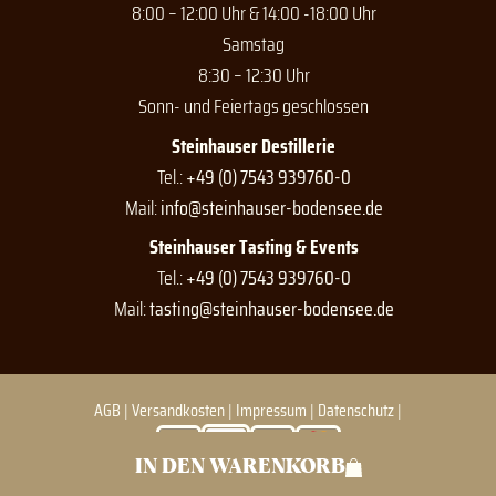
8:00 – 12:00 Uhr & 14:00 -18:00 Uhr
Samstag
8:30 – 12:30 Uhr
Sonn- und Feiertags geschlossen
Steinhauser Destillerie
Tel.:
+49 (0) 7543 939760-0
Mail:
info@steinhauser-bodensee.de
Steinhauser Tasting & Events
Tel.:
+49 (0) 7543 939760-0
Mail:
tasting@steinhauser-bodensee.de
AGB
|
Versandkosten
|
Impressum
|
Datenschutz
|
IN DEN WARENKORB
© Steinhauser 2026