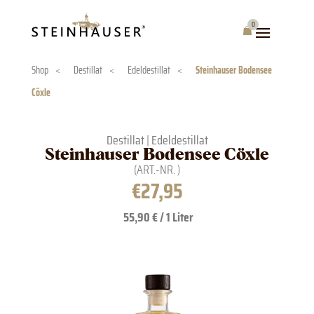
Skip
to
0
Warenkorb
content
Shop
<
Destillat
<
Edeldestillat
<
Steinhauser Bodensee
Cöxle
Destillat
|
Edeldestillat
Steinhauser Bodensee Cöxle
(ART.-NR.
)
€
27,95
55,90 € / 1 Liter