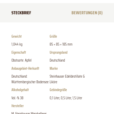
STECKBRIEF
BEWERTUNGEN (0)
Gewicht
Größe
1,044 kg
85 × 85 × 185 mm
Eigenschaft
Ursprungsland
Obstsorte: Apfel
Deutschland
Anbaugebiet-Herkunft
Marke
Deutschland:
Steinhauser Edeldestillate &
Württembergischer Bodensee
Liköre
Alkoholgehalt
Gebindegröße
Vol.-% 38
0,1 Liter, 0,5 Liter, 1,5 Liter
Hersteller
M. Steinhauser Weinkellerei