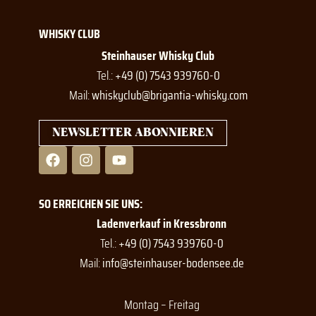
WHISKY CLUB
Steinhauser Whisky Club
Tel.:
+49 (0) 7543 939760-0
Mail:
whiskyclub@brigantia-whisky.com
NEWSLETTER ABONNIEREN
F
I
Y
a
n
o
c
s
u
e
t
t
SO ERREICHEN SIE UNS:
b
a
u
o
g
b
Ladenverkauf in Kressbronn
o
r
e
Tel.:
+49 (0) 7543 939760-0
k
a
Mail:
info@steinhauser-bodensee.de
m
Montag – Freitag