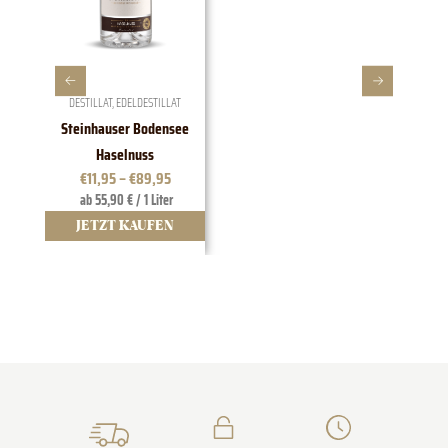
DESTILLAT
,
EDELDESTILLAT
Steinhauser Bodensee
1828 E
Haselnuss
€
11,95
–
€
89,95
ab 55,90 € / 1 Liter
JETZT KAUFEN
J