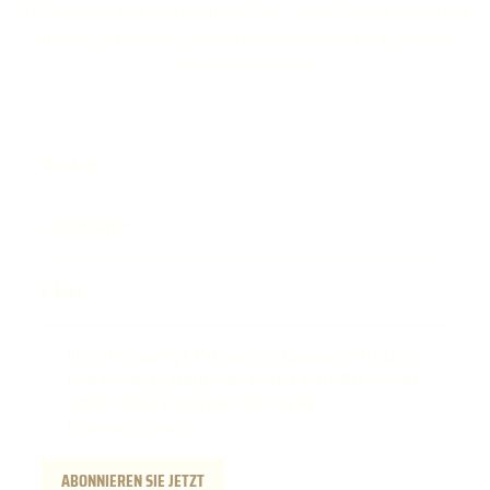
Ein Newsletter ganz nach Ihrem Geschmack. Melden Sie sich jetzt an und
verpassen Sie keine News rund um unsere Brennerei, Whisky-Destillerie
sowie Weinmanufaktur.
Vorname
Geburtsdatum
E-Mail
Ich möchte zukünftig E-Mails von der Steinhauser GmbH erhalten.
Diese Einwilligung kann jederzeit am Ende jeder E-Mail widerrufen
werden. Weitere Informationen finden Sie hier:
Datenschutzerklärung
.
ABONNIEREN SIE JETZT