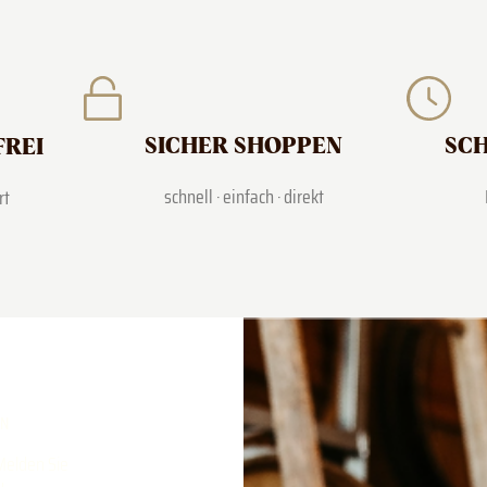
SICHER SHOPPEN
SCH
FREI
schnell · einfach · direkt
rt
RN
Melden Sie