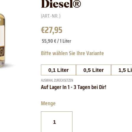
Diesel®
(ART.-NR.
)
€
27,95
55,90 € / 1 Liter
0,1 Liter
0,5 Liter
1,5 Li
AUSWAHL ZURÜCKSETZEN
Steinhauser
Bodensee
Diesel®
Menge