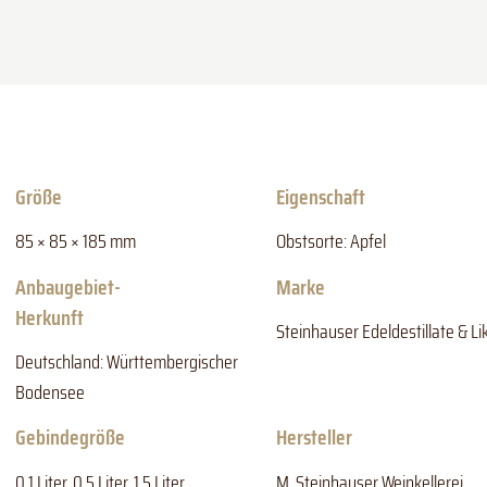
Größe
Eigenschaft
85 × 85 × 185 mm
Obstsorte: Apfel
Anbaugebiet-
Marke
Herkunft
Steinhauser Edeldestillate & Li
Deutschland: Württembergischer
Bodensee
Gebindegröße
Hersteller
0,1 Liter, 0,5 Liter, 1,5 Liter
M. Steinhauser Weinkellerei