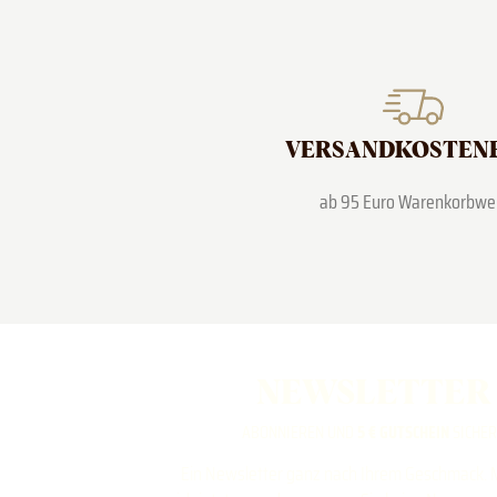
VERSAND­KOSTEN
ab 95 Euro Warenkorbwe
NEWSLETTER
ABONNIEREN UND
5 € GUTSCHEIN
SICHE
Ein Newsletter ganz nach Ihrem Geschmack. 