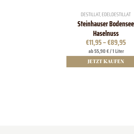
Bewertet mit
2
5.00
von 5,
basierend
DESTILLAT
,
EDELDESTILLAT
auf
Kundenbewe
Steinhauser Bodensee
rtungen
Haselnuss
€
11,95
–
€
89,95
ab 55,90 € / 1 Liter
JETZT KAUFEN