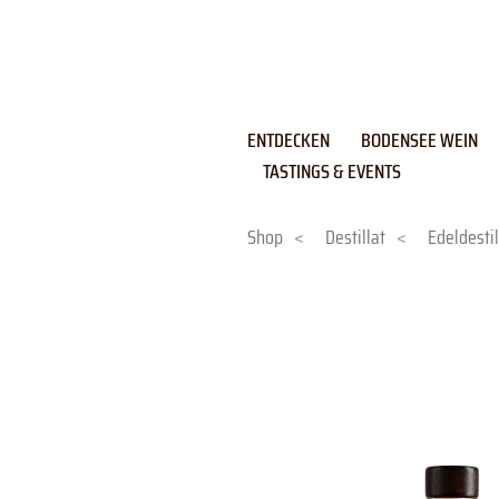
Skip
to
content
ENTDECKEN
BODENSEE WEIN
TASTINGS & EVENTS
Shop
<
Destillat
<
Edeldestil