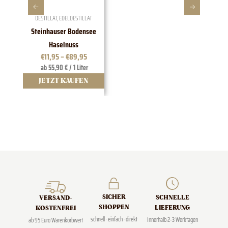
DESTILLAT
,
EDELDESTILLAT
Steinhauser Bodensee
1828 E
Haselnuss
€
11,95
–
€
89,95
ab 55,90 € / 1 Liter
JETZT KAUFEN
J
SICHER
SCHNELLE
VERSAND­
SHOPPEN
LIEFERUNG
KOSTENFREI
schnell · einfach · direkt
Innerhalb 2-3 Werktagen
ab 95 Euro Warenkorbwert