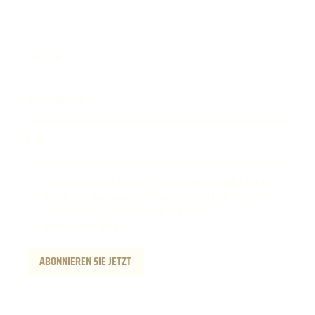
Vorname
Geburtsdatum
E-Mail
Ich möchte zukünftig E-Mails von der Steinhauser GmbH erhalten.
Diese Einwilligung kann jederzeit am Ende jeder E-Mail widerrufen
werden. Weitere Informationen finden Sie hier:
Datenschutzerklärung
.
ABONNIEREN SIE JETZT