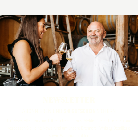
NEWSLETTER
ABONNIEREN UND
5 € GUTSCHEIN
SICHERN
Ein Newsletter ganz nach Ihrem Geschmack. Melden Sie sich jetzt an und
verpassen Sie keine News rund um unsere Brennerei, Whisky-Destillerie
sowie Weinmanufaktur.