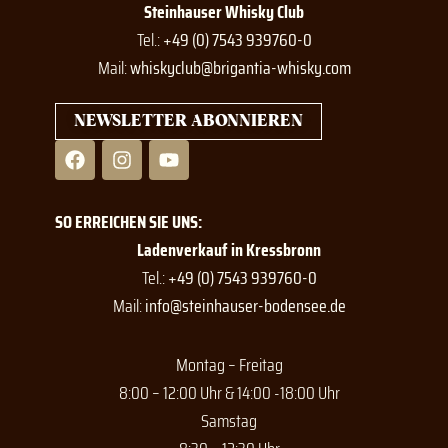
Steinhauser Whisky Club
Tel.:
+49 (0) 7543 939760-0
Mail:
whiskyclub@brigantia-whisky.com
NEWSLETTER ABONNIEREN
F
I
Y
a
n
o
c
s
u
e
t
t
SO ERREICHEN SIE UNS:
b
a
u
o
g
b
Ladenverkauf in Kressbronn
o
r
e
Tel.:
+49 (0) 7543 939760-0
k
a
Mail:
info@steinhauser-bodensee.de
m
Montag – Freitag
8:00 – 12:00 Uhr & 14:00 -18:00 Uhr
Samstag