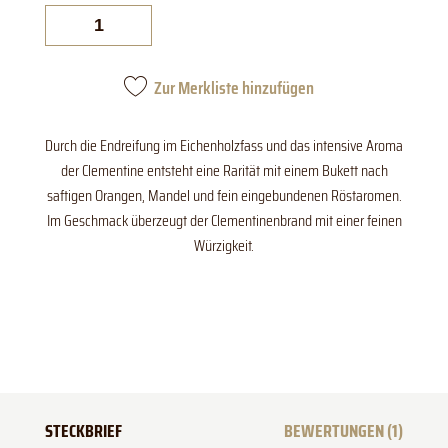
Clementine
im
Holzfass
gereift
Menge
Zur Merkliste hinzufügen
Durch die Endreifung im Eichenholzfass und das intensive Aroma
der Clementine entsteht eine Rarität mit einem Bukett nach
saftigen Orangen, Mandel und fein eingebundenen Röstaromen.
Im Geschmack überzeugt der Clementinenbrand mit einer feinen
Würzigkeit.
STECKBRIEF
BEWERTUNGEN (1)