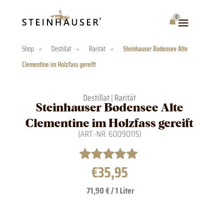
Skip
to
0
Warenkorb
content
Shop
<
Destillat
<
Rarität
<
Steinhauser Bodensee Alte
Clementine im Holzfass gereift
Destillat
|
Rarität
Steinhauser Bodensee Alte
Clementine im Holzfass gereift
(ART.-NR.
60090115
)
€
35,95
Bewertet mit
1
5.00
von 5,
71,90 € / 1 Liter
basierend
auf
Kundenbewertung