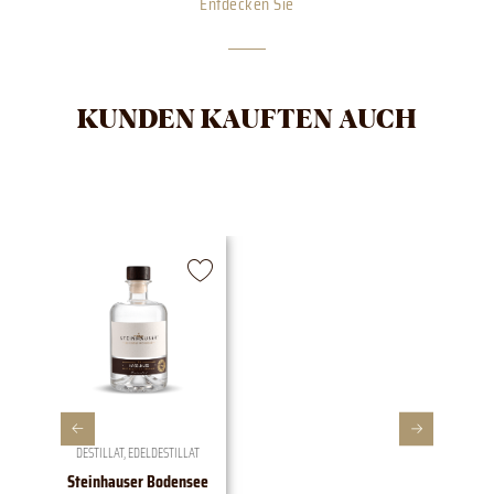
Entdecken Sie
KUNDEN KAUFTEN AUCH
DESTILLAT
,
EDELDESTILLAT
Steinhauser Bodensee
1828 E