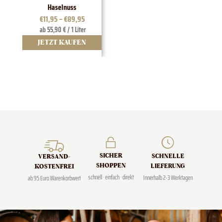
Haselnuss
€
11,95
–
€
89,95
ab 55,90 € / 1 Liter
JETZT KAUFEN
J
SICHER
SCHNELLE
VERSAND­
SHOPPEN
LIEFERUNG
KOSTENFREI
schnell · einfach · direkt
Innerhalb 2-3 Werktagen
ab 95 Euro Warenkorbwert