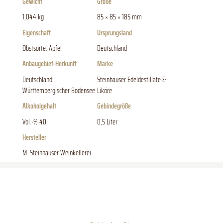
Gewicht
Größe
1,044 kg
85 × 85 × 185 mm
Eigenschaft
Ursprungsland
Obstsorte: Apfel
Deutschland
Anbaugebiet-Herkunft
Marke
Deutschland:
Steinhauser Edeldestillate &
Württembergischer Bodensee
Liköre
Alkoholgehalt
Gebindegröße
Vol.-% 40
0,5 Liter
Hersteller
M. Steinhauser Weinkellerei