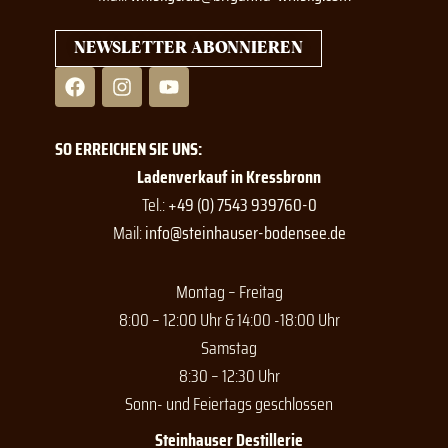
NEWSLETTER ABONNIEREN
F
I
Y
a
n
o
c
s
u
e
t
t
SO ERREICHEN SIE UNS:
b
a
u
o
g
b
Ladenverkauf in Kressbronn
o
r
e
Tel.:
+49 (0) 7543 939760-0
k
a
Mail:
info@steinhauser-bodensee.de
m
Montag – Freitag
8:00 – 12:00 Uhr & 14:00 -18:00 Uhr
Samstag
8:30 – 12:30 Uhr
Sonn- und Feiertags geschlossen
Steinhauser Destillerie