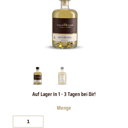
Steinhauser
Bodensee
Alter
Delicious
im
Holzfass