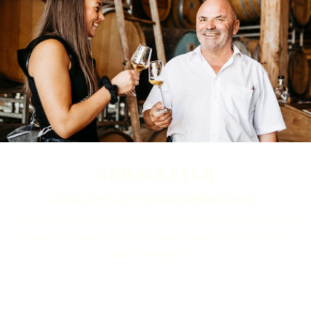
NEWSLETTER
ABONNIEREN UND
5 € GUTSCHEIN
SICHERN
Ein Newsletter ganz nach Ihrem Geschmack. Melden Sie sich jetzt an und
verpassen Sie keine News rund um unsere Brennerei, Whisky-Destillerie
sowie Weinmanufaktur.