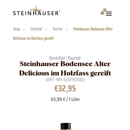
Skip
to
0
Warenkorb
content
Shop
<
Destillat
<
Rarität
<
Steinhauser Bodensee Alter
Delicious im Holzfass gereift
Destillat
|
Rarität
Steinhauser Bodensee Alter
Delicious im Holzfass gereift
(ART.-NR.
60090100
)
€
32,95
65,90 € / 1 Liter