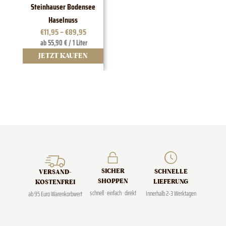
Steinhauser Bodensee
1828 E
Haselnuss
€
11,95
–
€
89,95
ab 55,90 € / 1 Liter
JETZT KAUFEN
J
SICHER
SCHNELLE
VERSAND­
SHOPPEN
LIEFERUNG
KOSTENFREI
schnell · einfach · direkt
Innerhalb 2-3 Werktagen
ab 95 Euro Warenkorbwert