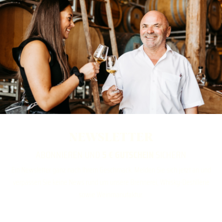
NEWSLETTER
ABONNIEREN UND
5 € GUTSCHEIN
SICHERN
Ein Newsletter ganz nach Ihrem Geschmack. Melden Sie sich jetzt an und
verpassen Sie keine News rund um unsere Brennerei, Whisky-Destillerie
sowie Weinmanufaktur.