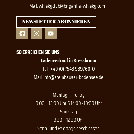
Mail:
whiskyclub@brigantia-whisky.com
NEWSLETTER ABONNIEREN
F
I
Y
a
n
o
c
s
u
e
t
t
SO ERREICHEN SIE UNS:
b
a
u
o
g
b
Ladenverkauf in Kressbronn
o
r
e
Tel.:
+49 (0) 7543 939760-0
k
a
Mail:
info@steinhauser-bodensee.de
m
Montag – Freitag
8:00 – 12:00 Uhr & 14:00 -18:00 Uhr
Samstag
8:30 – 12:30 Uhr
Sonn- und Feiertags geschlossen