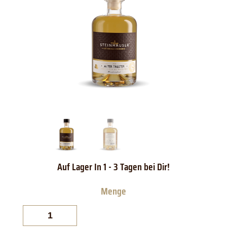
Steinhauser
Bodensee
Alter
Trester
im
Holzfass