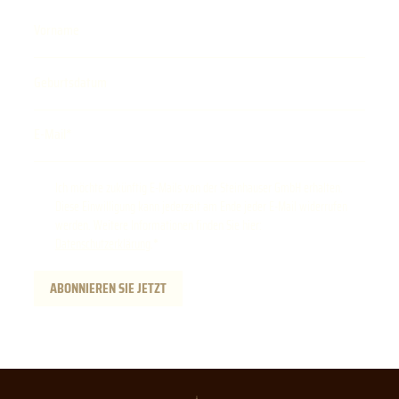
Vorname
Geburtsdatum
E-Mail
Ich möchte zukünftig E-Mails von der Steinhauser GmbH erhalten.
Diese Einwilligung kann jederzeit am Ende jeder E-Mail widerrufen
werden. Weitere Informationen finden Sie hier:
Datenschutzerklärung
.
ABONNIEREN SIE JETZT