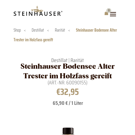
Skip
to
0
Warenkorb
content
Shop
<
Destillat
<
Rarität
<
Steinhauser Bodensee Alter
Trester im Holzfass gereift
Destillat
|
Rarität
Steinhauser Bodensee Alter
Trester im Holzfass gereift
(ART.-NR.
60090155
)
€
32,95
65,90 € / 1 Liter