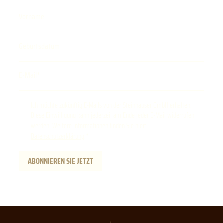
Vorname
Geburtsdatum
E-Mail
Ich möchte zukünftig E-Mails von der Steinhauser GmbH erhalten.
Diese Einwilligung kann jederzeit am Ende jeder E-Mail widerrufen
werden. Weitere Informationen finden Sie hier:
Datenschutzerklärung
.
ABONNIEREN SIE JETZT