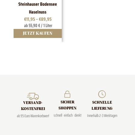
Steinhauser Bodensee
1828 E
Haselnuss
€
11,95
–
€
89,95
ab 55,90 € / 1 Liter
JETZT KAUFEN
J
SICHER
SCHNELLE
VERSAND­
SHOPPEN
LIEFERUNG
KOSTENFREI
schnell · einfach · direkt
Innerhalb 2-3 Werktagen
ab 95 Euro Warenkorbwert