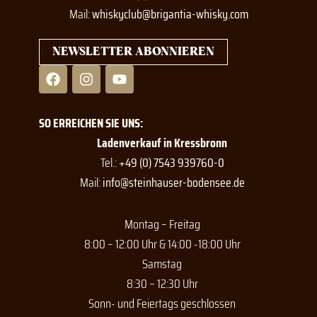
Mail:
whiskyclub@brigantia-whisky.com
NEWSLETTER ABONNIEREN
F
I
Y
a
n
o
c
s
u
e
t
t
SO ERREICHEN SIE UNS:
b
a
u
o
g
b
Ladenverkauf in Kressbronn
o
r
e
Tel.:
+49 (0) 7543 939760-0
k
a
Mail:
info@steinhauser-bodensee.de
m
Montag – Freitag
8:00 – 12:00 Uhr & 14:00 -18:00 Uhr
Samstag
8:30 – 12:30 Uhr
Sonn- und Feiertags geschlossen