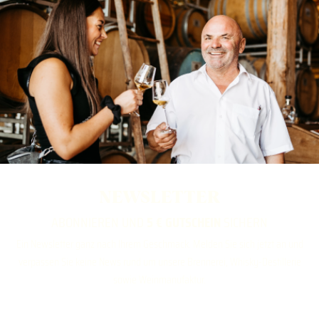
NEWSLETTER
ABONNIEREN UND
5 € GUTSCHEIN
SICHERN
Ein Newsletter ganz nach Ihrem Geschmack. Melden Sie sich jetzt an und
verpassen Sie keine News rund um unsere Brennerei, Whisky-Destillerie
sowie Weinmanufaktur.