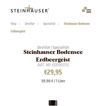
Skip
to
0
Warenkorb
content
Shop
<
Destillat
<
Spezialität
<
Steinhauser Bodensee
Erdbeergeist
Destillat
|
Spezialität
Steinhauser Bodensee
Erdbeergeist
(ART.-NR.
60090135
)
€
29,95
59,90 € / 1 Liter