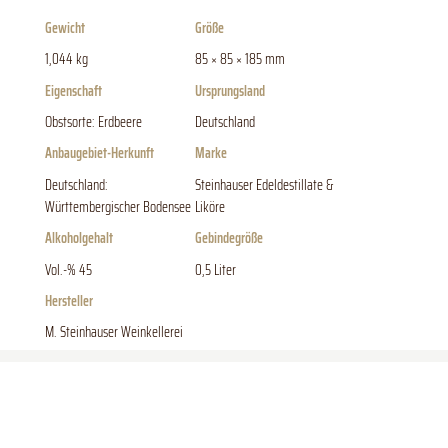
Gewicht
Größe
1,044 kg
85 × 85 × 185 mm
Eigenschaft
Ursprungsland
Obstsorte: Erdbeere
Deutschland
Anbaugebiet-Herkunft
Marke
Deutschland:
Steinhauser Edeldestillate &
Württembergischer Bodensee
Liköre
Alkoholgehalt
Gebindegröße
Vol.-% 45
0,5 Liter
Hersteller
M. Steinhauser Weinkellerei