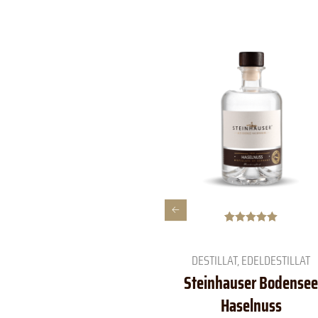
Bewertet mit
2
5.00
von 5,
basierend
DESTILLAT
,
EDELDESTILLAT
auf
Kundenbewe
Steinhauser Bodensee
rtungen
Haselnuss