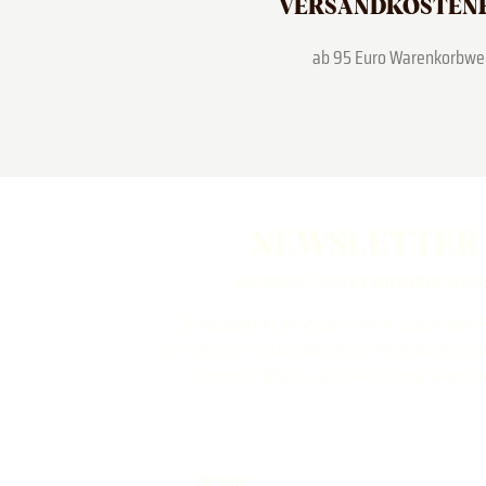
VERSAND­KOSTEN
ab 95 Euro Warenkorbwe
NEWSLETTER
ABONNIEREN UND
5 € GUTSCHEIN
SICHE
Ein Newsletter ganz nach Ihrem Geschmack. 
sich jetzt an und verpassen Sie keine News ru
Brennerei, Whisky-Destillerie sowie Weinma
Vorname