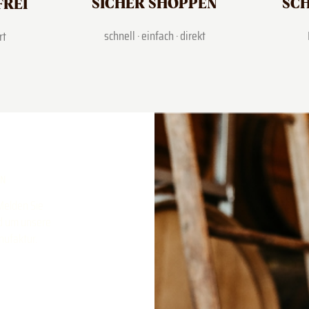
SICHER SHOPPEN
SCH
FREI
schnell · einfach · direkt
rt
RN
Melden Sie
nd um unsere
nufaktur.