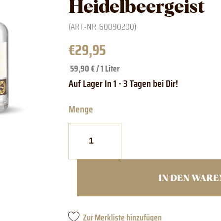
Heidelbeergeist
(ART.-NR.
60090200
)
€
29,95
59,90 € / 1 Liter
Steinhauser
Bodensee
Heidelbeergeist
Menge
IN DEN WAR
Zur Merkliste hinzufügen