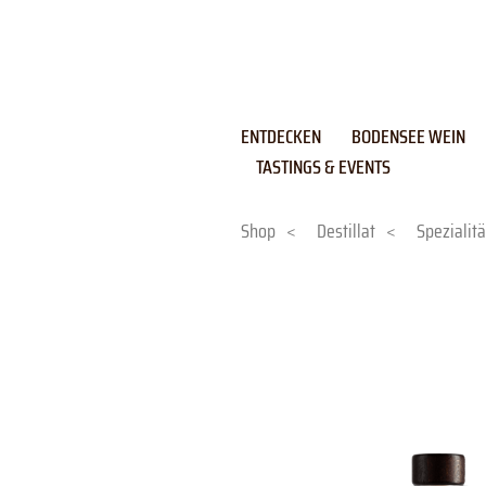
Skip
to
content
ENTDECKEN
BODENSEE WEIN
TASTINGS & EVENTS
Shop
<
Destillat
<
Spezialitä