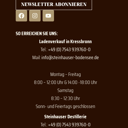
NEWSLETTER ABONNIEREN
F
I
Y
a
n
o
c
s
u
e
t
t
SO ERREICHEN SIE UNS:
b
a
u
o
g
b
Ladenverkauf in Kressbronn
o
r
e
Tel.:
+49 (0) 7543 939760-0
k
a
Mail:
info@steinhauser-bodensee.de
m
Montag – Freitag
8:00 – 12:00 Uhr & 14:00 -18:00 Uhr
Samstag
8:30 – 12:30 Uhr
Sonn- und Feiertags geschlossen
Steinhauser Destillerie
Tel.:
+49 (0) 7543 939760-0