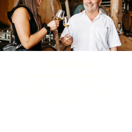
NEWSLETTER
ABONNIEREN UND
5 € GUTSCHEIN
SICHERN
Ein Newsletter ganz nach Ihrem Geschmack. Melden Sie sich jetzt an und
verpassen Sie keine News rund um unsere Brennerei, Whisky-Destillerie
sowie Weinmanufaktur.
Vorname