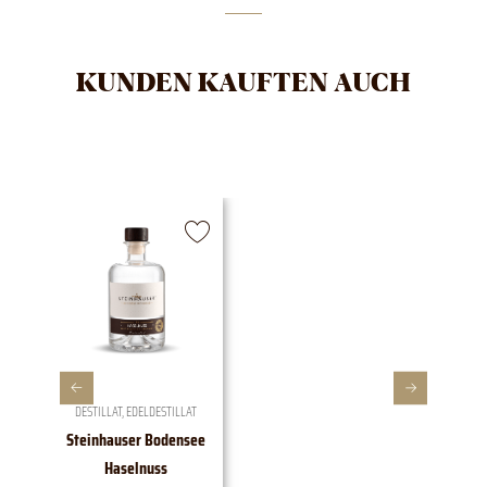
KUNDEN KAUFTEN AUCH
DESTILLAT
,
EDELDESTILLAT
Steinhauser Bodensee
1828 E
Haselnuss