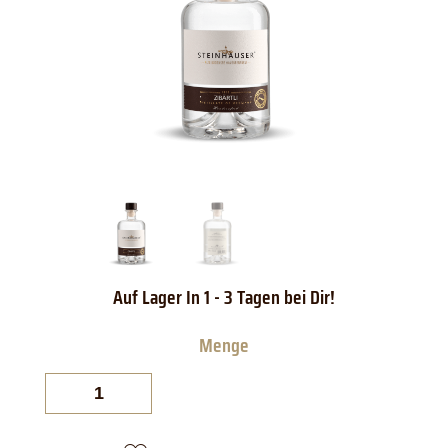
Steinhauser
Bodensee
Zibärtle
Menge