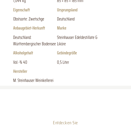
1,044 kg
85 × 85 × 185 mm
Eigenschaft
Ursprungsland
Obstsorte: Zwetschge
Deutschland
Anbaugebiet-Herkunft
Marke
Deutschland:
Steinhauser Edeldestillate &
Württembergischer Bodensee
Liköre
Alkoholgehalt
Gebindegröße
Vol.-% 40
0,5 Liter
Hersteller
M. Steinhauser Weinkellerei
Entdecken Sie