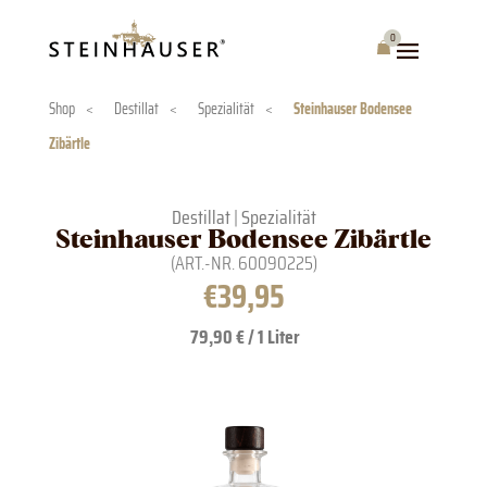
Skip
to
0
Warenkorb
content
Shop
<
Destillat
<
Spezialität
<
Steinhauser Bodensee
Zibärtle
Destillat
|
Spezialität
Steinhauser Bodensee Zibärtle
(ART.-NR.
60090225
)
€
39,95
79,90 € / 1 Liter