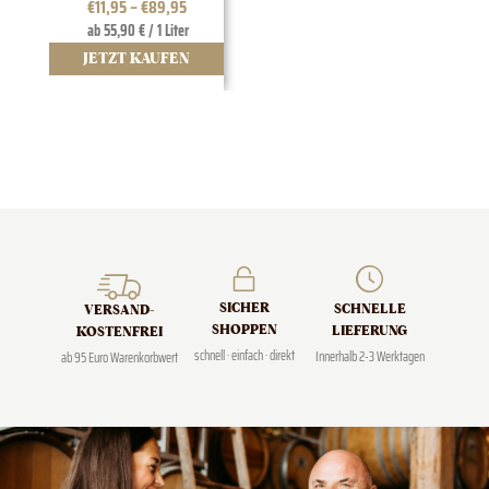
€
11,95
–
€
89,95
ab 55,90 € / 1 Liter
JETZT KAUFEN
J
SICHER
SCHNELLE
VERSAND­
SHOPPEN
LIEFERUNG
KOSTENFREI
schnell · einfach · direkt
Innerhalb 2-3 Werktagen
ab 95 Euro Warenkorbwert