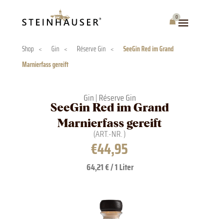
Skip
to
0
Warenkorb
content
Shop
<
Gin
<
Réserve Gin
<
SeeGin Red im Grand
Marnierfass gereift
Gin
|
Réserve Gin
SeeGin Red im Grand
Marnierfass gereift
(ART.-NR.
)
€
44,95
64,21 € / 1 Liter