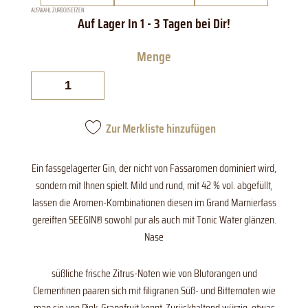
AUSWAHL ZURÜCKSETZEN
SeeGin
Red
im
Grand
Marnierfass
gereift
Menge
Zur Merkliste hinzufügen
Ein fassgelagerter Gin, der nicht von Fassaromen dominiert wird,
sondern mit Ihnen spielt. Mild und rund, mit 42 % vol. abgefüllt,
lassen die Aromen-Kombinationen diesen im Grand Marnierfass
gereiften SEEGIN® sowohl pur als auch mit Tonic Water glänzen.
Nase
süßliche frische Zitrus-Noten wie von Blutorangen und
Clementinen paaren sich mit filigranen Süß- und Bitternoten wie
man sie von Pink-Grapefruit kennt. Zurückhaltend würzig, etwas