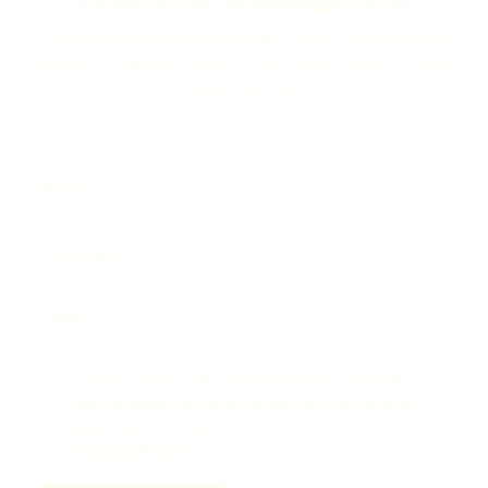
ABONNIEREN UND
5 € GUTSCHEIN
SICHERN
Ein Newsletter ganz nach Ihrem Geschmack. Melden Sie sich jetzt an und
verpassen Sie keine News rund um unsere Brennerei, Whisky-Destillerie
sowie Weinmanufaktur.
Vorname
Geburtsdatum
E-Mail
Ich möchte zukünftig E-Mails von der Steinhauser GmbH erhalten.
Diese Einwilligung kann jederzeit am Ende jeder E-Mail widerrufen
werden. Weitere Informationen finden Sie hier:
Datenschutzerklärung
.