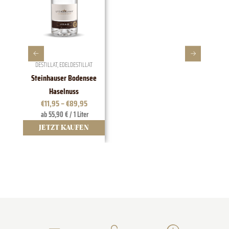
DESTILLAT
,
EDELDESTILLAT
Steinhauser Bodensee
1828 E
Haselnuss
€
11,95
–
€
89,95
ab 55,90 € / 1 Liter
JETZT KAUFEN
J