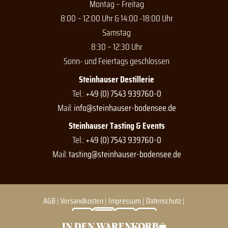
Montag – Freitag
8:00 – 12:00 Uhr & 14:00 -18:00 Uhr
Samstag
8:30 – 12:30 Uhr
Sonn- und Feiertags geschlossen
Steinhauser Destillerie
Tel.:
+49 (0) 7543 939760-0
Mail:
info@steinhauser-bodensee.de
Steinhauser Tasting & Events
Tel.:
+49 (0) 7543 939760-0
Mail:
tasting@steinhauser-bodensee.de
AGB
|
Versandkosten
|
Impressum
|
Datenschutz
|
IN DEN WARENKORB