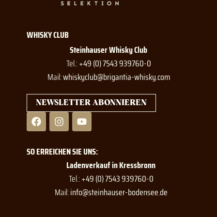
WHISKY CLUB
Steinhauser Whisky Club
Tel.:
+49 (0) 7543 939760-0
Mail:
whiskyclub@brigantia-whisky.com
NEWSLETTER ABONNIEREN
F
I
Y
a
n
o
c
s
u
e
t
t
SO ERREICHEN SIE UNS:
b
a
u
o
g
b
Ladenverkauf in Kressbronn
o
r
e
Tel.:
+49 (0) 7543 939760-0
k
a
Mail:
info@steinhauser-bodensee.de
m