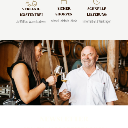
SICHER
SCHNELLE
VERSAND­
SHOPPEN
LIEFERUNG
KOSTENFREI
schnell · einfach · direkt
Innerhalb 2-3 Werktagen
ab 95 Euro Warenkorbwert
NEWSLETTER