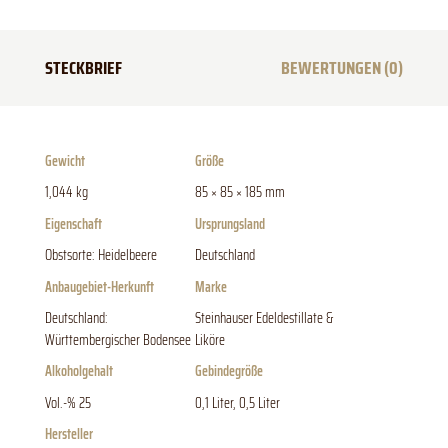
STECKBRIEF
BEWERTUNGEN (0)
Gewicht
Größe
1,044 kg
85 × 85 × 185 mm
Eigenschaft
Ursprungsland
Obstsorte: Heidelbeere
Deutschland
Anbaugebiet-Herkunft
Marke
Deutschland:
Steinhauser Edeldestillate &
Württembergischer Bodensee
Liköre
Alkoholgehalt
Gebindegröße
Vol.-% 25
0,1 Liter, 0,5 Liter
Hersteller