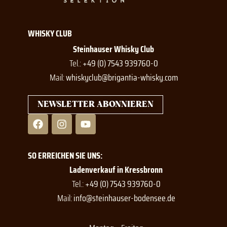
WHISKY CLUB
Steinhauser Whisky Club
Tel.:
+49 (0) 7543 939760-0
Mail:
whiskyclub@brigantia-whisky.com
NEWSLETTER ABONNIEREN
F
I
Y
a
n
o
c
s
u
e
t
t
SO ERREICHEN SIE UNS:
b
a
u
o
g
b
Ladenverkauf in Kressbronn
o
r
e
Tel.:
+49 (0) 7543 939760-0
k
a
Mail:
info@steinhauser-bodensee.de
m