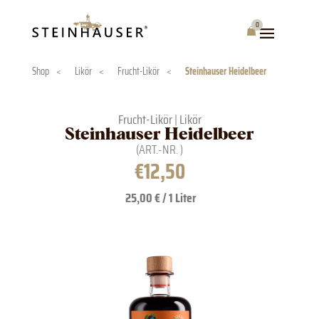
Skip
to
0
Warenkorb
content
Shop
<
Likör
<
Frucht-Likör
<
Steinhauser Heidelbeer
Frucht-Likör
|
Likör
Steinhauser Heidelbeer
(ART.-NR.
)
€
12,50
25,00 € / 1 Liter