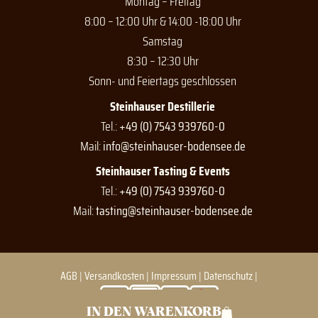
Montag – Freitag
8:00 – 12:00 Uhr & 14:00 -18:00 Uhr
Samstag
8:30 – 12:30 Uhr
Sonn- und Feiertags geschlossen
Steinhauser Destillerie
Tel.:
+49 (0) 7543 939760-0
Mail:
info@steinhauser-bodensee.de
Steinhauser Tasting & Events
Tel.:
+49 (0) 7543 939760-0
Mail:
tasting@steinhauser-bodensee.de
AGB
|
Versandkosten
|
Impressum
|
Datenschutz
|
IN DEN WARENKORB
© Steinhauser 2026