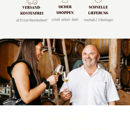
SICHER
SCHNELLE
VERSAND­
SHOPPEN
LIEFERUNG
KOSTENFREI
schnell · einfach · direkt
Innerhalb 2-3 Werktagen
ab 95 Euro Warenkorbwert
NEWSLETTER
ABONNIEREN UND
5 € GUTSCHEIN
SICHERN