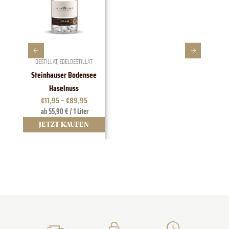
DESTILLAT
,
EDELDESTILLAT
Steinhauser Bodensee
1828 E
Haselnuss
€
11,95
–
€
89,95
ab 55,90 € / 1 Liter
JETZT KAUFEN
J