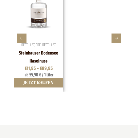
DESTILLAT
,
EDELDESTILLAT
Steinhauser Bodensee
1828 E
Haselnuss
€
11,95
–
€
89,95
ab 55,90 € / 1 Liter
JETZT KAUFEN
J