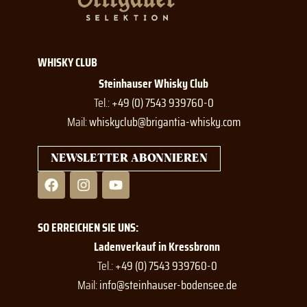
WHISKY CLUB
Steinhauser Whisky Club
Tel.:
+49 (0) 7543 939760-0
Mail:
whiskyclub@brigantia-whisky.com
NEWSLETTER ABONNIEREN
F
I
Y
a
n
o
c
s
u
e
t
t
SO ERREICHEN SIE UNS:
b
a
u
o
g
b
Ladenverkauf in Kressbronn
o
r
e
Tel.:
+49 (0) 7543 939760-0
k
a
Mail:
info@steinhauser-bodensee.de
m