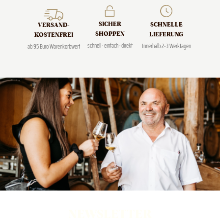
SICHER
SCHNELLE
VERSAND­
SHOPPEN
LIEFERUNG
KOSTENFREI
schnell · einfach · direkt
Innerhalb 2-3 Werktagen
ab 95 Euro Warenkorbwert
NEWSLETTER