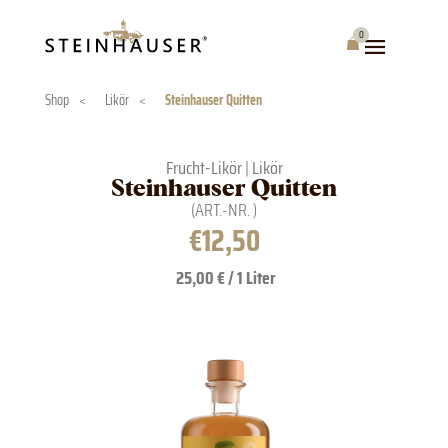
Skip
to
0
Warenkorb
content
Shop
<
Likör
<
Steinhauser Quitten
Frucht-Likör
|
Likör
Steinhauser Quitten
(ART.-NR.
)
€
12,50
25,00 € / 1 Liter