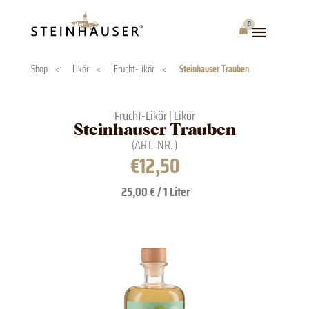
Skip
to
0
Warenkorb
content
Shop
<
Likör
<
Frucht-Likör
<
Steinhauser Trauben
Frucht-Likör
|
Likör
Steinhauser Trauben
(ART.-NR.
)
€
12,50
25,00 € / 1 Liter