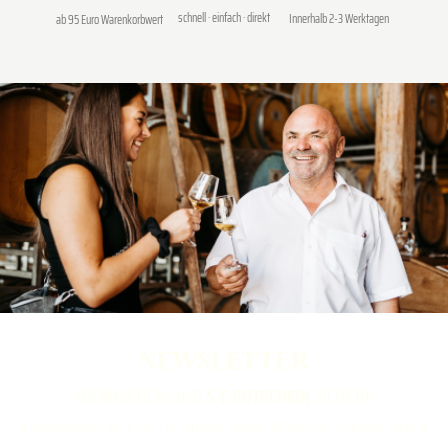
schnell · einfach · direkt
Innerhalb 2-3 Werktagen
ab 95 Euro Warenkorbwert
NEWSLETTER
ABONNIEREN UND
5 € GUTSCHEIN
SICHERN
Ein Newsletter ganz nach Ihrem Geschmack. Melden Sie sich jetzt an und