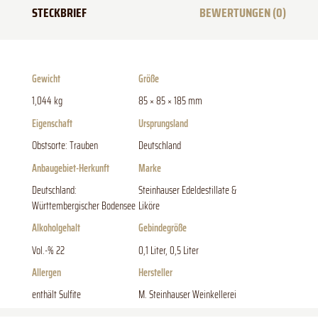
STECKBRIEF
BEWERTUNGEN (0)
Gewicht
Größe
1,044 kg
85 × 85 × 185 mm
Eigenschaft
Ursprungsland
Obstsorte: Trauben
Deutschland
Anbaugebiet-Herkunft
Marke
Deutschland:
Steinhauser Edeldestillate &
Württembergischer Bodensee
Liköre
Alkoholgehalt
Gebindegröße
Vol.-% 22
0,1 Liter, 0,5 Liter
Allergen
Hersteller
enthält Sulfite
M. Steinhauser Weinkellerei