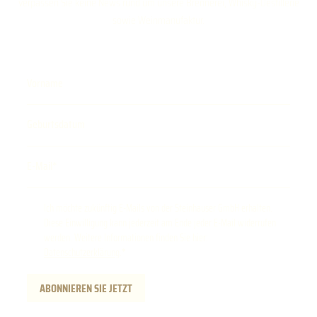
verpassen Sie keine News rund um unsere Brennerei, Whisky-Destillerie
sowie Weinmanufaktur.
Vorname
Geburtsdatum
E-Mail
Ich möchte zukünftig E-Mails von der Steinhauser GmbH erhalten.
Diese Einwilligung kann jederzeit am Ende jeder E-Mail widerrufen
werden. Weitere Informationen finden Sie hier:
Datenschutzerklärung
.
ABONNIEREN SIE JETZT