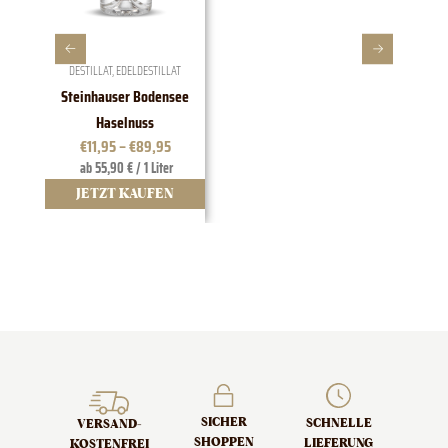
DESTILLAT
,
EDELDESTILLAT
Steinhauser Bodensee
1828 E
Haselnuss
€
11,95
–
€
89,95
ab 55,90 € / 1 Liter
JETZT KAUFEN
J
SICHER
SCHNELLE
VERSAND­
SHOPPEN
LIEFERUNG
KOSTENFREI