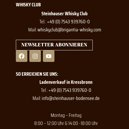
WHISKY CLUB
Steinhauser Whisky Club
Tel.:
+49 (0) 7543 939760-0
Mail:
whiskyclub@brigantia-whisky.com
NEWSLETTER ABONNIEREN
F
I
Y
a
n
o
c
s
u
e
t
t
SO ERREICHEN SIE UNS:
b
a
u
o
g
b
Ladenverkauf in Kressbronn
o
r
e
Tel.:
+49 (0) 7543 939760-0
k
a
Mail:
info@steinhauser-bodensee.de
m
Montag – Freitag
8:00 – 12:00 Uhr & 14:00 -18:00 Uhr