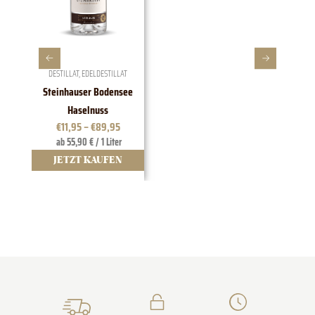
DESTILLAT
,
EDELDESTILLAT
Steinhauser Bodensee
1828 E
Haselnuss
€
11,95
–
€
89,95
ab 55,90 € / 1 Liter
JETZT KAUFEN
J