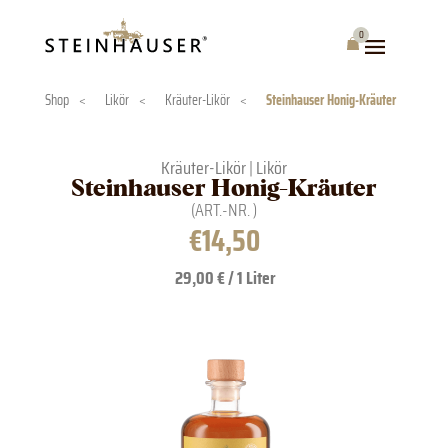
Skip
to
0
Warenkorb
content
Shop
<
Likör
<
Kräuter-Likör
<
Steinhauser Honig-Kräuter
Kräuter-Likör
|
Likör
Steinhauser Honig-Kräuter
(ART.-NR.
)
€
14,50
29,00 € / 1 Liter