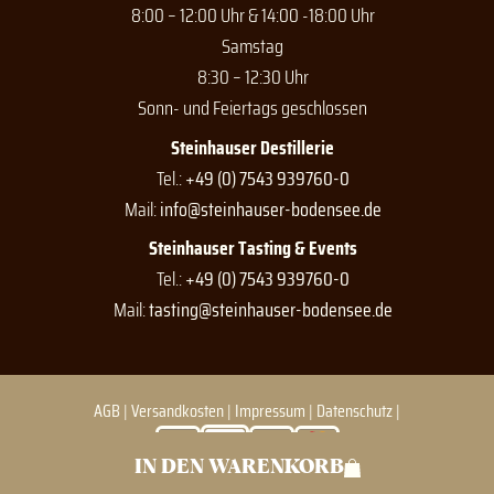
8:00 – 12:00 Uhr & 14:00 -18:00 Uhr
Samstag
8:30 – 12:30 Uhr
Sonn- und Feiertags geschlossen
Steinhauser Destillerie
Tel.:
+49 (0) 7543 939760-0
Mail:
info@steinhauser-bodensee.de
Steinhauser Tasting & Events
Tel.:
+49 (0) 7543 939760-0
Mail:
tasting@steinhauser-bodensee.de
AGB
|
Versandkosten
|
Impressum
|
Datenschutz
|
IN DEN WARENKORB
© Steinhauser 2026