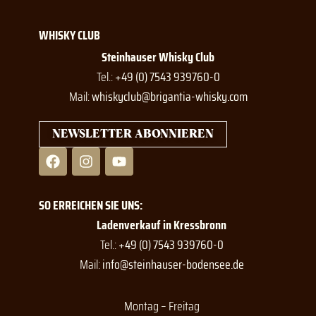
WHISKY CLUB
Steinhauser Whisky Club
Tel.:
+49 (0) 7543 939760-0
Mail:
whiskyclub@brigantia-whisky.com
NEWSLETTER ABONNIEREN
F
I
Y
a
n
o
c
s
u
e
t
t
SO ERREICHEN SIE UNS:
b
a
u
o
g
b
Ladenverkauf in Kressbronn
o
r
e
Tel.:
+49 (0) 7543 939760-0
k
a
Mail:
info@steinhauser-bodensee.de
m
Montag – Freitag