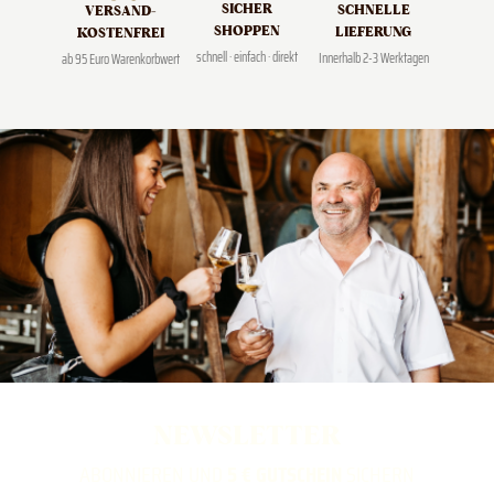
SICHER
SCHNELLE
VERSAND­
SHOPPEN
LIEFERUNG
KOSTENFREI
schnell · einfach · direkt
Innerhalb 2-3 Werktagen
ab 95 Euro Warenkorbwert
NEWSLETTER
ABONNIEREN UND
5 € GUTSCHEIN
SICHERN