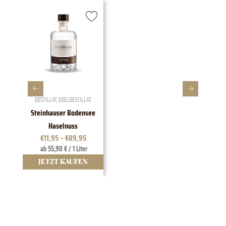
DESTILLAT
,
EDELDESTILLAT
Steinhauser Bodensee
1828 E
Haselnuss
€
11,95
–
€
89,95
ab 55,90 € / 1 Liter
JETZT KAUFEN
J