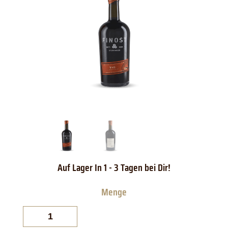
Finost
Red
Steinhauser
Likörwein
Menge