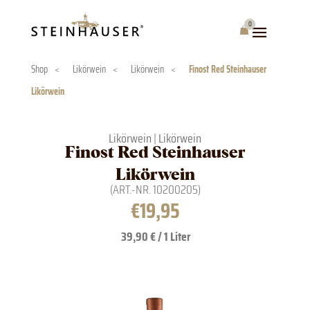
Skip
to
0
Warenkorb
content
Shop
<
Likörwein
<
Likörwein
<
Finost Red Steinhauser
Likörwein
Likörwein
|
Likörwein
Finost Red Steinhauser
Likörwein
(ART.-NR.
10200205
)
€
19,95
39,90 € / 1 Liter