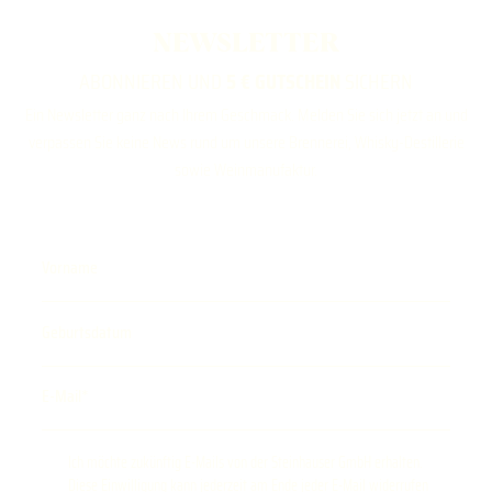
NEWSLETTER
ABONNIEREN UND
5 € GUTSCHEIN
SICHERN
Ein Newsletter ganz nach Ihrem Geschmack. Melden Sie sich jetzt an und
verpassen Sie keine News rund um unsere Brennerei, Whisky-Destillerie
sowie Weinmanufaktur.
Vorname
Geburtsdatum
E-Mail
Ich möchte zukünftig E-Mails von der Steinhauser GmbH erhalten.
Diese Einwilligung kann jederzeit am Ende jeder E-Mail widerrufen