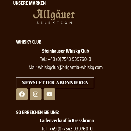
UNSERE MARKEN
WHISKY CLUB
Steinhauser Whisky Club
Tel.:
+49 (0) 7543 939760-0
Mail:
whiskyclub@brigantia-whisky.com
NEWSLETTER ABONNIEREN
F
I
Y
a
n
o
c
s
u
e
t
t
SO ERREICHEN SIE UNS:
b
a
u
o
g
b
Ladenverkauf in Kressbronn
o
r
e
Tel.:
+49 (0) 7543 939760-0