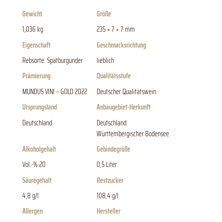
Gewicht
Größe
1,036 kg
235 × 7 × 7 mm
Eigenschaft
Geschmacksrichtung
Rebsorte: Spätburgunder
lieblich
Prämierung
Qualitätsstufe
MUNDUS VINI – GOLD 2022
Deutscher Qualitätswein
Ursprungsland
Anbaugebiet-Herkunft
Deutschland
Deutschland:
Württembergischer Bodensee
Alkoholgehalt
Gebindegröße
Vol.-% 20
0,5 Liter
Säuregehalt
Restzucker
4,8 g/l
108,4 g/l
Allergen
Hersteller