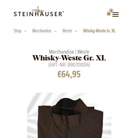
Skip
to
0
Warenkorb
content
Shop
<
Merchandise
<
Weste
<
Whisky-Weste Gr. XL
Merchandise
|
Weste
Whisky-Weste Gr. XL
(ART.-NR.
88070004
)
€
64,95