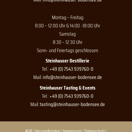
m
Montag – Freitag
8:00 – 12:00 Uhr & 14:00 -18:00 Uhr
Samstag
8:30 – 12:30 Uhr
Sonn- und Feiertags geschlossen
Steinhauser Destillerie
Tel.:
+49 (0) 7543 939760-0
Mail:
info@steinhauser-bodensee.de
Steinhauser Tasting & Events
Tel.:
+49 (0) 7543 939760-0
Mail:
tasting@steinhauser-bodensee.de
AGB
|
Versandkosten
|
Impressum
|
Datenschutz
|