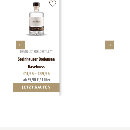
DESTILLAT
,
EDELDESTILLAT
Steinhauser Bodensee
1828 E
Haselnuss
€
11,95
–
€
89,95
ab 55,90 € / 1 Liter
JETZT KAUFEN
J