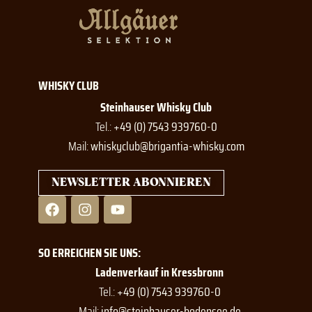
WHISKY CLUB
Steinhauser Whisky Club
Tel.:
+49 (0) 7543 939760-0
Mail:
whiskyclub@brigantia-whisky.com
NEWSLETTER ABONNIEREN
F
I
Y
a
n
o
c
s
u
e
t
t
SO ERREICHEN SIE UNS:
b
a
u
o
g
b
Ladenverkauf in Kressbronn
o
r
e
Tel.:
+49 (0) 7543 939760-0
k
a
Mail:
info@steinhauser-bodensee.de