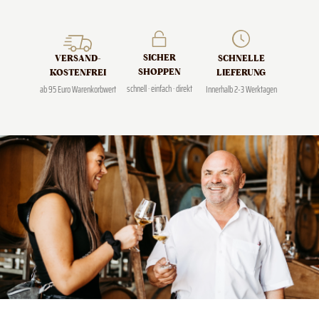
SICHER
SCHNELLE
VERSAND­
SHOPPEN
LIEFERUNG
KOSTENFREI
schnell · einfach · direkt
Innerhalb 2-3 Werktagen
ab 95 Euro Warenkorbwert