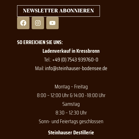
NEWSLETTER ABONNIEREN
F
I
Y
a
n
o
c
s
u
e
t
t
SO ERREICHEN SIE UNS:
b
a
u
o
g
b
Ladenverkauf in Kressbronn
o
r
e
Tel.:
+49 (0) 7543 939760-0
k
a
Mail:
info@steinhauser-bodensee.de
m
Montag – Freitag
8:00 – 12:00 Uhr & 14:00 -18:00 Uhr
Samstag
8:30 – 12:30 Uhr
Sonn- und Feiertags geschlossen
Steinhauser Destillerie