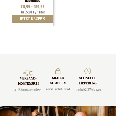
Haselnuss
€
11,95
–
€
89,95
ab 55,90 € / 1 Liter
JETZT KAUFEN
J
SICHER
SCHNELLE
VERSAND­
SHOPPEN
LIEFERUNG
KOSTENFREI
schnell · einfach · direkt
Innerhalb 2-3 Werktagen
ab 95 Euro Warenkorbwert