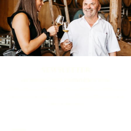
NEWSLETTER
ABONNIEREN UND
5 € GUTSCHEIN
SICHERN
Ein Newsletter ganz nach Ihrem Geschmack. Melden Sie sich jetzt an und
verpassen Sie keine News rund um unsere Brennerei, Whisky-Destillerie
sowie Weinmanufaktur.
Vorname