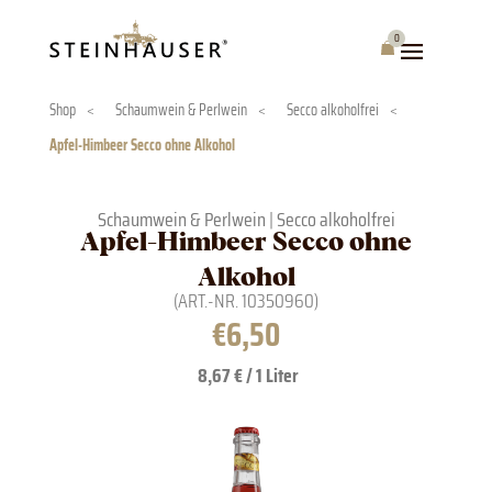
Skip
to
0
Warenkorb
content
Shop
<
Schaumwein & Perlwein
<
Secco alkoholfrei
<
Apfel-Himbeer Secco ohne Alkohol
Schaumwein & Perlwein
|
Secco alkoholfrei
Apfel-Himbeer Secco ohne
Alkohol
(ART.-NR.
10350960
)
€
6,50
8,67 € / 1 Liter