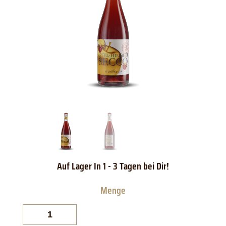
Apfel-
Himbeer
Secco
ohne
Alkohol
Menge