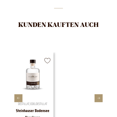
KUNDEN KAUFTEN AUCH
DESTILLAT
,
EDELDESTILLAT
Steinhauser Bodensee
1828 E