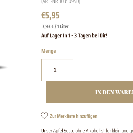
(ART.-NR.
10350950
)
€
5,95
7,93 € / 1 Liter
Apfel
Secco
ohne
Alkohol
Menge
IN DEN WAR
Zur Merkliste hinzufügen
Unser Apfel Secco ohne Alkohol ist für klein und g