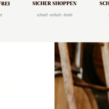
SICHER SHOPPEN
SCH
FREI
schnell · einfach · direkt
rt
RN
Melden Sie
nd um unsere
nufaktur.