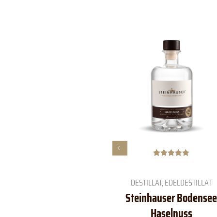
Bewertet mit
2
5.00
von 5,
basierend
DESTILLAT
,
EDELDESTILLAT
auf
Kundenbewe
Steinhauser Bodensee
rtungen
Haselnuss