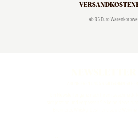
VERSAND­KOSTEN
ab 95 Euro Warenkorbwe
NEWSLETTER
ABONNIEREN UND
5 € GUTSCHEIN
SICHE
Ein Newsletter ganz nach Ihrem Geschmack. 
sich jetzt an und verpassen Sie keine News ru
Brennerei, Whisky-Destillerie sowie Weinma