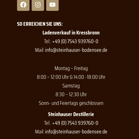
F
I
Y
a
n
o
c
s
u
e
t
t
SO ERREICHEN SIE UNS:
b
a
u
o
g
b
Ladenverkauf in Kressbronn
o
r
e
Tel.:
+49 (0) 7543 939760-0
k
a
Mail:
info@steinhauser-bodensee.de
m
Montag – Freitag
8:00 – 12:00 Uhr & 14:00 -18:00 Uhr
Samstag
8:30 – 12:30 Uhr
Sonn- und Feiertags geschlossen
Steinhauser Destillerie
Tel.:
+49 (0) 7543 939760-0
Mail:
info@steinhauser-bodensee.de