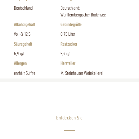
Deutschland
Deutschland:
Württembergischer Bodensee
Alkoholgehalt
Gebindegröße
Vol.-% 12,5
0,75 Liter
Säuregehalt
Restzucker
6,9 g/l
5,4 g/l
Allergen
Hersteller
enthält Sulfite
M. Steinhauser Weinkellerei
Entdecken Sie