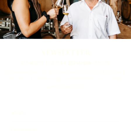
NEWSLETTER
ABONNIEREN UND
5 € GUTSCHEIN
SICHERN
Ein Newsletter ganz nach Ihrem Geschmack. Melden Sie sich jetzt an und
verpassen Sie keine News rund um unsere Brennerei, Whisky-Destillerie
sowie Weinmanufaktur.
Vorname
Geburtsdatum