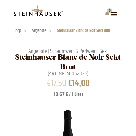
Skip
to
0
Warenkorb
content
Shop
<
Angebote
<
Steinhauser Blanc de Noir Sekt Brut
Angebote
|
Schaumwein & Perlwein
|
Sekt
Steinhauser Blanc de Noir Sekt
Brut
(ART.-NR.
48062025
)
Ursprünglicher
Aktueller
€
17,50
€
14,00
Preis
Preis
18,67 € / 1 Liter
war:
ist:
€17,50
€14,00.