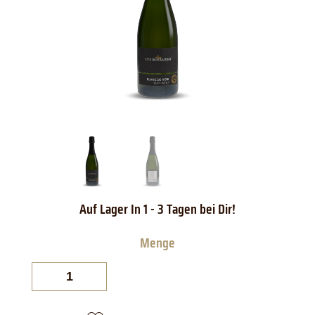
Steinhauser
Blanc
de
Noir
Sekt
Brut
Menge