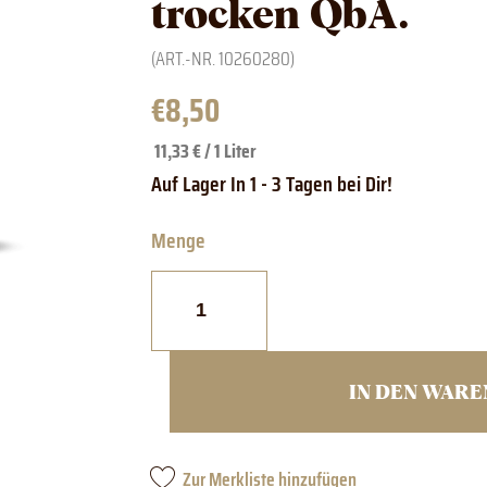
trocken QbA.
(ART.-NR.
10260280
)
€
8,50
11,33 € / 1 Liter
1828
EDITION
Müller
vom
See
trocken
QbA.
IN DEN WAR
Menge
Zur Merkliste hinzufügen