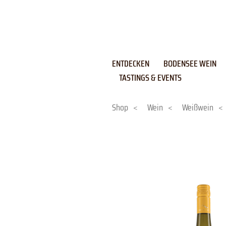
Skip
to
content
ENTDECKEN
BODENSEE WEIN
TASTINGS & EVENTS
Shop
<
Wein
<
Weißwein
<