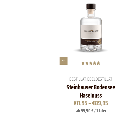
Bewertet mit
2
5.00
von 5,
basierend
DESTILLAT
,
EDELDESTILLAT
auf
Kundenbewe
Steinhauser Bodensee
rtungen
Haselnuss
€
11,95
–
€
89,95
ab 55,90 € / 1 Liter