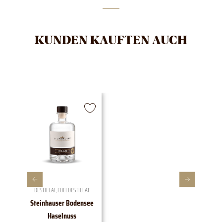
KUNDEN KAUFTEN AUCH
DESTILLAT
,
EDELDESTILLAT
Steinhauser Bodensee
1828 E
Haselnuss