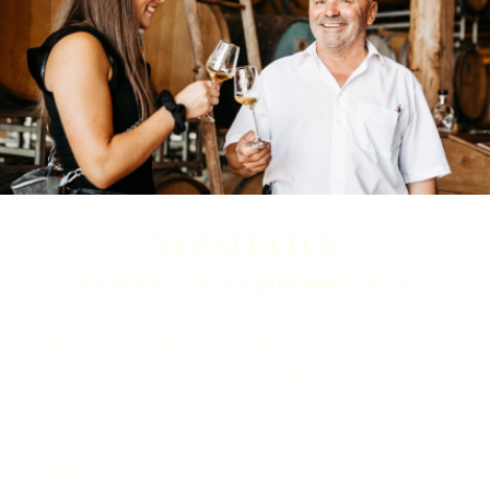
NEWSLETTER
ABONNIEREN UND
5 € GUTSCHEIN
SICHERN
Ein Newsletter ganz nach Ihrem Geschmack. Melden Sie sich jetzt an und
verpassen Sie keine News rund um unsere Brennerei, Whisky-Destillerie
sowie Weinmanufaktur.
Vorname