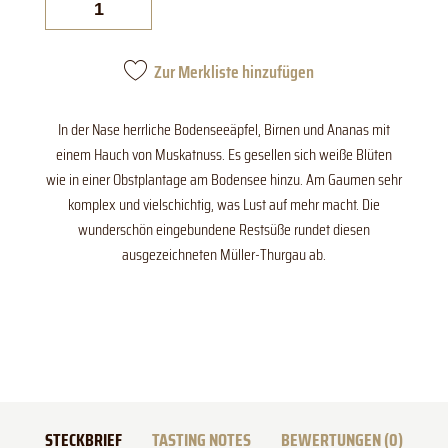
halbtrocken
QbA.
Menge
Zur Merkliste hinzufügen
In der Nase herrliche Bodenseeäpfel, Birnen und Ananas mit
einem Hauch von Muskatnuss. Es gesellen sich weiße Blüten
wie in einer Obstplantage am Bodensee hinzu. Am Gaumen sehr
komplex und vielschichtig, was Lust auf mehr macht. Die
wunderschön eingebundene Restsüße rundet diesen
ausgezeichneten Müller-Thurgau ab.
STECKBRIEF
TASTING NOTES
BEWERTUNGEN (0)