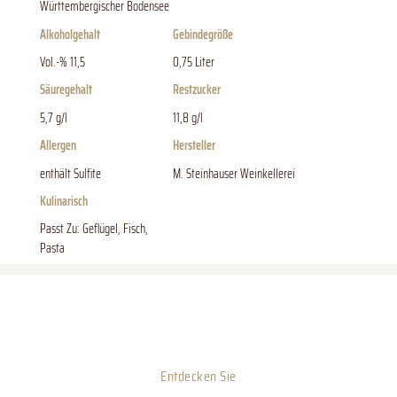
Württembergischer Bodensee
Alkoholgehalt
Gebindegröße
Vol.-% 11,5
0,75 Liter
Säuregehalt
Restzucker
5,7 g/l
11,8 g/l
Allergen
Hersteller
enthält Sulfite
M. Steinhauser Weinkellerei
Kulinarisch
Passt Zu: Geflügel, Fisch,
Pasta
Entdecken Sie