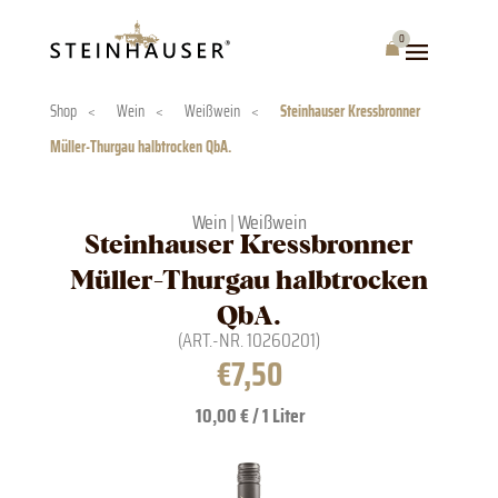
Skip
to
0
Warenkorb
content
Shop
<
Wein
<
Weißwein
<
Steinhauser Kressbronner
Müller-Thurgau halbtrocken QbA.
Wein
|
Weißwein
Steinhauser Kressbronner
Müller-Thurgau halbtrocken
QbA.
(ART.-NR.
10260201
)
€
7,50
10,00 € / 1 Liter