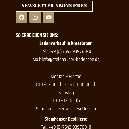
NEWSLETTER ABONNIEREN
F
I
Y
a
n
o
c
s
u
e
t
t
SO ERREICHEN SIE UNS:
b
a
u
o
g
b
Ladenverkauf in Kressbronn
o
r
e
Tel.:
+49 (0) 7543 939760-0
k
a
Mail:
info@steinhauser-bodensee.de
m
Montag – Freitag
8:00 – 12:00 Uhr & 14:00 -18:00 Uhr
Samstag
8:30 – 12:30 Uhr
Sonn- und Feiertags geschlossen
Steinhauser Destillerie
Tel.:
+49 (0) 7543 939760-0