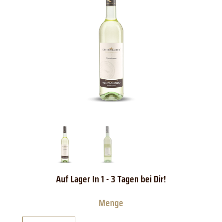
Steinhauser
Kressbronner
Müller-
Thurgau