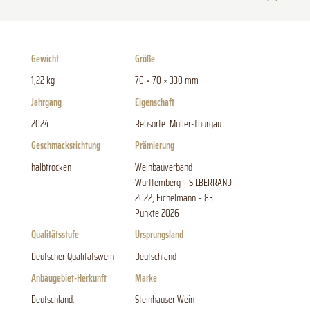
Gewicht
Größe
1,22 kg
70 × 70 × 330 mm
Jahrgang
Eigenschaft
2024
Rebsorte: Müller-Thurgau
Geschmacksrichtung
Prämierung
halbtrocken
Weinbauverband
Württemberg – SILBERRAND
2022, Eichelmann – 83
Punkte 2026
Qualitätsstufe
Ursprungsland
Deutscher Qualitätswein
Deutschland
Anbaugebiet-Herkunft
Marke
Deutschland:
Steinhauser Wein