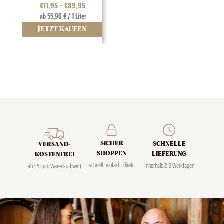
€
11,95
–
€
89,95
ab 55,90 € / 1 Liter
JETZT KAUFEN
J
SICHER
SCHNELLE
VERSAND­
SHOPPEN
LIEFERUNG
KOSTENFREI
schnell · einfach · direkt
Innerhalb 2-3 Werktagen
ab 95 Euro Warenkorbwert