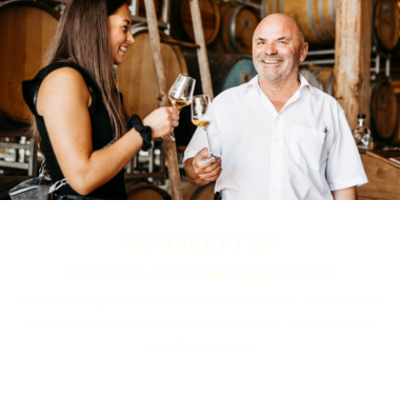
NEWSLETTER
ABONNIEREN UND
5 € GUTSCHEIN
SICHERN
Ein Newsletter ganz nach Ihrem Geschmack. Melden Sie sich jetzt an und
verpassen Sie keine News rund um unsere Brennerei, Whisky-Destillerie
sowie Weinmanufaktur.