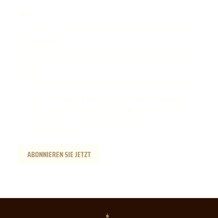
Vorname
Geburtsdatum
E-Mail
Ich möchte zukünftig E-Mails von der Steinhauser GmbH erhalten.
Diese Einwilligung kann jederzeit am Ende jeder E-Mail widerrufen
werden. Weitere Informationen finden Sie hier:
Datenschutzerklärung
.
ABONNIEREN SIE JETZT