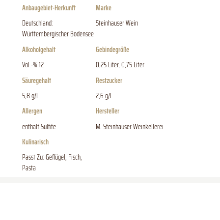
Anbaugebiet-Herkunft
Marke
Deutschland:
Steinhauser Wein
Württembergischer Bodensee
Alkoholgehalt
Gebindegröße
Vol.-% 12
0,25 Liter, 0,75 Liter
Säuregehalt
Restzucker
5,8 g/l
2,6 g/l
Allergen
Hersteller
enthält Sulfite
M. Steinhauser Weinkellerei
Kulinarisch
Passt Zu: Geflügel, Fisch,
Pasta