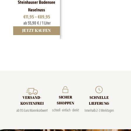
Steinhauser Bodensee
1828 E
Haselnuss
€
11,95
–
€
89,95
ab 55,90 € / 1 Liter
JETZT KAUFEN
J
SICHER
SCHNELLE
VERSAND­
SHOPPEN
LIEFERUNG
KOSTENFREI
schnell · einfach · direkt
Innerhalb 2-3 Werktagen
ab 95 Euro Warenkorbwert