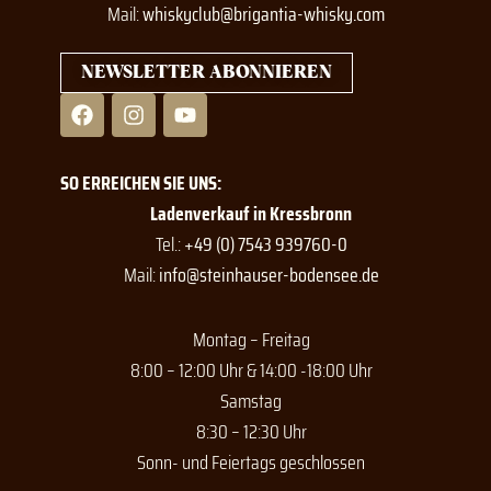
Mail:
whiskyclub@brigantia-whisky.com
NEWSLETTER ABONNIEREN
F
I
Y
a
n
o
c
s
u
e
t
t
SO ERREICHEN SIE UNS:
b
a
u
o
g
b
Ladenverkauf in Kressbronn
o
r
e
Tel.:
+49 (0) 7543 939760-0
k
a
Mail:
info@steinhauser-bodensee.de
m
Montag – Freitag
8:00 – 12:00 Uhr & 14:00 -18:00 Uhr
Samstag
8:30 – 12:30 Uhr
Sonn- und Feiertags geschlossen