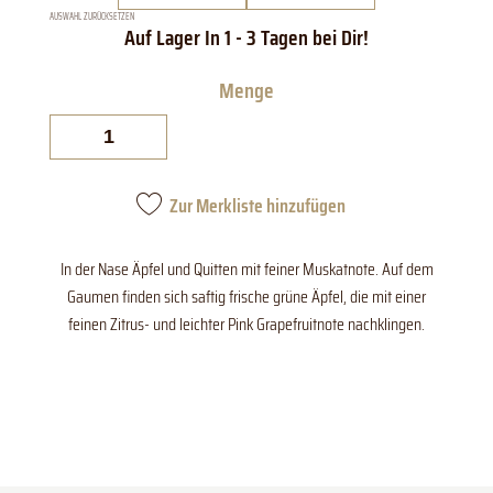
AUSWAHL ZURÜCKSETZEN
Steinhauser
Kressbronner
Müller-
Thurgau
trocken
QbA.
Menge
Zur Merkliste hinzufügen
In der Nase Äpfel und Quitten mit feiner Muskatnote. Auf dem
Gaumen finden sich saftig frische grüne Äpfel, die mit einer
feinen Zitrus- und leichter Pink Grapefruitnote nachklingen.