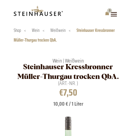
Skip
to
0
Warenkorb
content
Shop
<
Wein
<
Weißwein
<
Steinhauser Kressbronner
Müller-Thurgau trocken QbA.
Wein
|
Weißwein
Steinhauser Kressbronner
Müller-Thurgau trocken QbA.
(ART.-NR.
)
€
7,50
10,00 € / 1 Liter