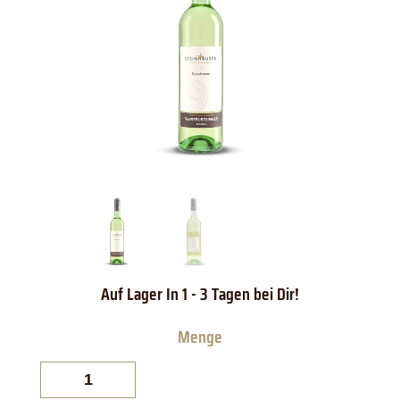
Steinhauser
Kressbronner
Weißburgunder
trocken
QbA.
Menge