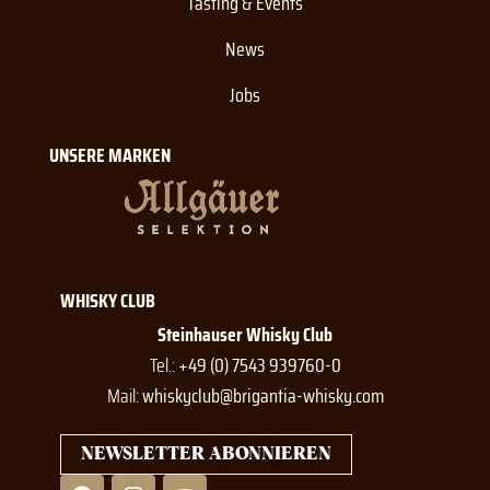
Tasting & Events
News
Jobs
UNSERE MARKEN
WHISKY CLUB
Steinhauser Whisky Club
Tel.:
+49 (0) 7543 939760-0
Mail:
whiskyclub@brigantia-whisky.com
NEWSLETTER ABONNIEREN
F
I
Y