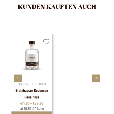
KUNDEN KAUFTEN AUCH
DESTILLAT
,
EDELDESTILLAT
Steinhauser Bodensee
1828 E
Haselnuss
€
11,95
–
€
89,95
ab 55,90 € / 1 Liter