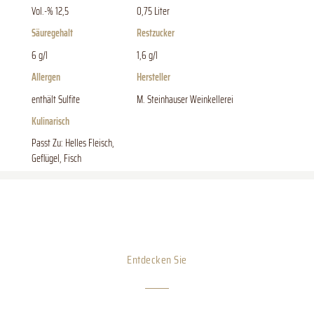
Vol.-% 12,5
0,75 Liter
Säuregehalt
Restzucker
6 g/l
1,6 g/l
Allergen
Hersteller
enthält Sulfite
M. Steinhauser Weinkellerei
Kulinarisch
Passt Zu: Helles Fleisch,
Geflügel, Fisch
Entdecken Sie