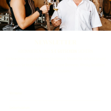
NEWSLETTER
ABONNIEREN UND
5 € GUTSCHEIN
SICHERN
Ein Newsletter ganz nach Ihrem Geschmack. Melden Sie sich jetzt an und
verpassen Sie keine News rund um unsere Brennerei, Whisky-Destillerie
sowie Weinmanufaktur.
Vorname
Geburtsdatum