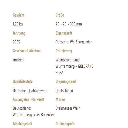
Gewicht
Größe
1,22 kg
70 × 70 × 330 mm
Jahrgang
Eigenschaft
2025
Rebsorte: Weißburgunder
Geschmacksrichtung
Prämierung
trocken
Weinbauverband
Württemberg – GOLDRAND
2022
Qualitätsstufe
Ursprungsland
Deutscher Qualitätswein
Deutschland
Anbaugebiet-Herkunft
Marke
Deutschland:
Steinhauser Wein
Württembergischer Bodensee
Alkoholgehalt
Gebindegröße