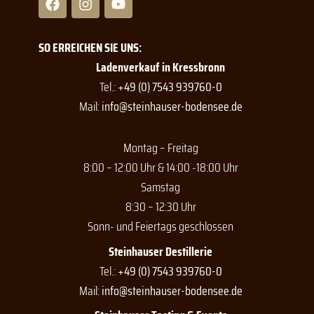
a
n
o
c
s
u
e
t
t
SO ERREICHEN SIE UNS:
b
a
u
o
g
b
Ladenverkauf in Kressbronn
o
r
e
Tel.:
+49 (0) 7543 939760-0
k
a
Mail:
info@steinhauser-bodensee.de
m
Montag – Freitag
8:00 – 12:00 Uhr & 14:00 -18:00 Uhr
Samstag
8:30 – 12:30 Uhr
Sonn- und Feiertags geschlossen
Steinhauser Destillerie
Tel.:
+49 (0) 7543 939760-0
Mail:
info@steinhauser-bodensee.de