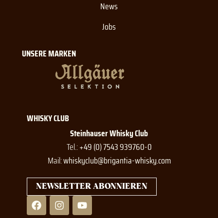
News
Jobs
UNSERE MARKEN
WHISKY CLUB
Steinhauser Whisky Club
Tel.:
+49 (0) 7543 939760-0
Mail:
whiskyclub@brigantia-whisky.com
NEWSLETTER ABONNIEREN
F
I
Y
a
n
o