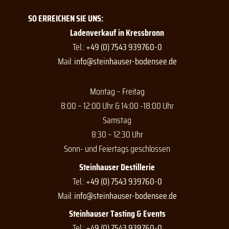
c
s
u
e
t
t
SO ERREICHEN SIE UNS:
b
a
u
o
g
b
Ladenverkauf in Kressbronn
o
r
e
Tel.:
+49 (0) 7543 939760-0
k
a
Mail:
info@steinhauser-bodensee.de
m
Montag – Freitag
8:00 – 12:00 Uhr & 14:00 -18:00 Uhr
Samstag
8:30 – 12:30 Uhr
Sonn- und Feiertags geschlossen
Steinhauser Destillerie
Tel.:
+49 (0) 7543 939760-0
Mail:
info@steinhauser-bodensee.de
Steinhauser Tasting & Events
Tel.:
+49 (0) 7543 939760-0