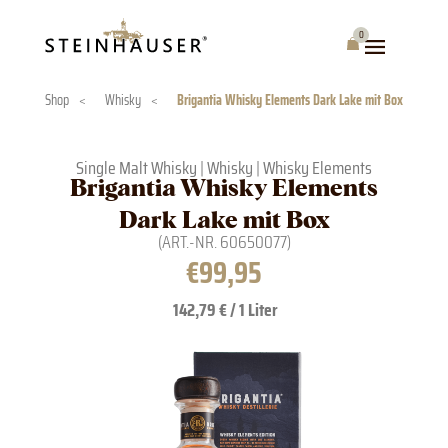
Skip
to
0
Warenkorb
content
Shop
<
Whisky
<
Brigantia Whisky Elements Dark Lake mit Box
Single Malt Whisky
|
Whisky
|
Whisky Elements
Brigantia Whisky Elements
Dark Lake mit Box
(ART.-NR.
60650077
)
€
99,95
142,79 € / 1 Liter