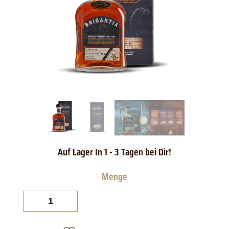
Brigantia
Whisky
Elements
Dark
Lake
mit
Box
Menge