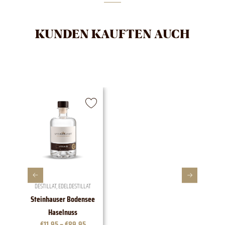
KUNDEN KAUFTEN AUCH
DESTILLAT
,
EDELDESTILLAT
Steinhauser Bodensee
1828 E
Haselnuss
€
11,95
–
€
89,95