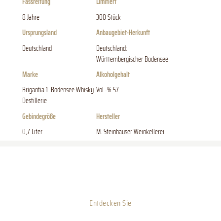
Fassreifung
Limitiert
8 Jahre
300 Stück
Ursprungsland
Anbaugebiet-Herkunft
Deutschland
Deutschland:
Württembergischer Bodensee
Marke
Alkoholgehalt
Brigantia 1. Bodensee Whisky
Vol.-% 57
Destillerie
Gebindegröße
Hersteller
0,7 Liter
M. Steinhauser Weinkellerei
Entdecken Sie