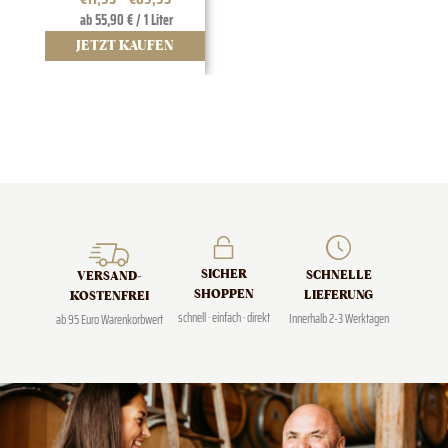
ab 55,90 € / 1 Liter
JETZT KAUFEN
J
SICHER
SCHNELLE
VERSAND­
SHOPPEN
LIEFERUNG
KOSTENFREI
schnell · einfach · direkt
Innerhalb 2-3 Werktagen
ab 95 Euro Warenkorbwert