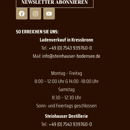
NEWSLETTER ABONNIEREN
F
I
Y
a
n
o
c
s
u
e
t
t
SO ERREICHEN SIE UNS:
b
a
u
o
g
b
Ladenverkauf in Kressbronn
o
r
e
Tel.:
+49 (0) 7543 939760-0
k
a
Mail:
info@steinhauser-bodensee.de
m
Montag – Freitag
8:00 – 12:00 Uhr & 14:00 -18:00 Uhr
Samstag
8:30 – 12:30 Uhr
Sonn- und Feiertags geschlossen
Steinhauser Destillerie
Tel.:
+49 (0) 7543 939760-0