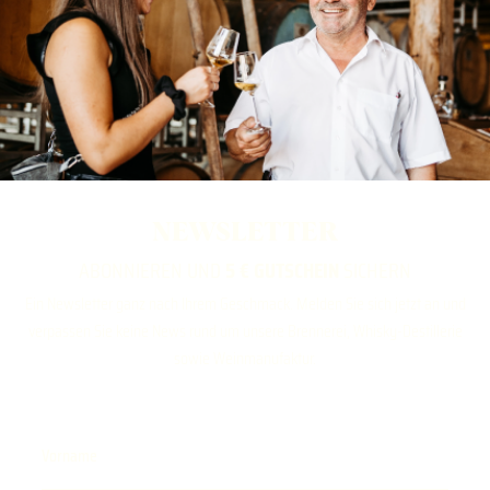
NEWSLETTER
ABONNIEREN UND
5 € GUTSCHEIN
SICHERN
Ein Newsletter ganz nach Ihrem Geschmack. Melden Sie sich jetzt an und
verpassen Sie keine News rund um unsere Brennerei, Whisky-Destillerie
sowie Weinmanufaktur.
Vorname