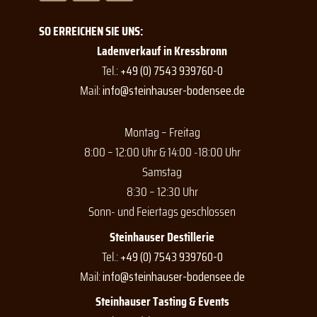
c
s
u
e
t
t
SO ERREICHEN SIE UNS:
b
a
u
o
g
b
Ladenverkauf in Kressbronn
o
r
e
Tel.:
+49 (0) 7543 939760-0
k
a
Mail:
info@steinhauser-bodensee.de
m
Montag – Freitag
8:00 – 12:00 Uhr & 14:00 -18:00 Uhr
Samstag
8:30 – 12:30 Uhr
Sonn- und Feiertags geschlossen
Steinhauser Destillerie
Tel.:
+49 (0) 7543 939760-0
Mail:
info@steinhauser-bodensee.de
Steinhauser Tasting & Events