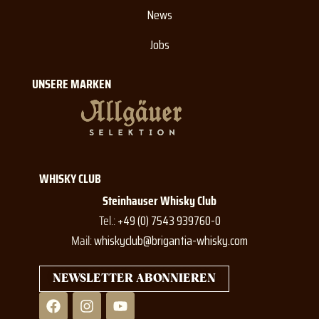
News
Jobs
UNSERE MARKEN
WHISKY CLUB
Steinhauser Whisky Club
Tel.:
+49 (0) 7543 939760-0
Mail:
whiskyclub@brigantia-whisky.com
NEWSLETTER ABONNIEREN
F
I
Y
a
n
o