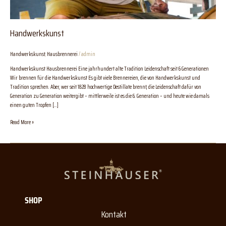
Handwerkskunst
Handwerkskunst
,
Hausbrennerei
/
admin
Handwerkskunst Hausbrennerei Eine jahrhundert alte Tradition Leidenschaft seit 6 Generationen
Wir brennen für die Handwerkskunst Es gibt viele Brennereien, die von Handwerkskunst und
Tradition sprechen. Aber, wer seit 1828 hochwertige Destillate brennt, die Leidenschaft dafür von
Generation zu Generation weitergibt – mittlerweile ist es die 6. Generation – und heute wie damals
einen guten Tropfen […]
Read More »
SHOP
Kontakt