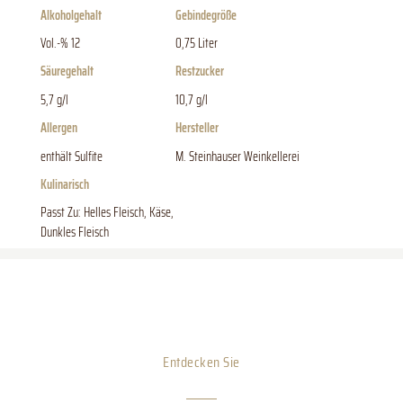
Alkoholgehalt
Gebindegröße
Vol.-% 12
0,75 Liter
Säuregehalt
Restzucker
5,7 g/l
10,7 g/l
Allergen
Hersteller
enthält Sulfite
M. Steinhauser Weinkellerei
Kulinarisch
Passt Zu: Helles Fleisch, Käse,
Dunkles Fleisch
Entdecken Sie