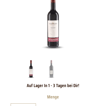
Steinhauser
Kressbronner
Spätburgunder
Rotwein