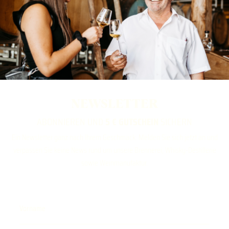
NEWSLETTER
ABONNIEREN UND
5 € GUTSCHEIN
SICHERN
Ein Newsletter ganz nach Ihrem Geschmack. Melden Sie sich jetzt an und
verpassen Sie keine News rund um unsere Brennerei, Whisky-Destillerie
sowie Weinmanufaktur.
Vorname