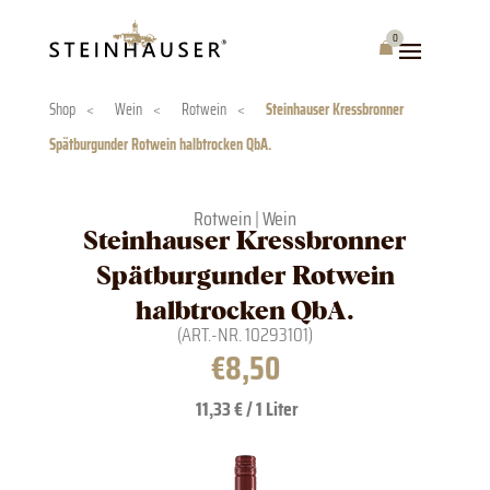
Skip
to
0
Warenkorb
content
Shop
<
Wein
<
Rotwein
<
Steinhauser Kressbronner
Spätburgunder Rotwein halbtrocken QbA.
Rotwein
|
Wein
Steinhauser Kressbronner
Spätburgunder Rotwein
halbtrocken QbA.
(ART.-NR.
10293101
)
€
8,50
11,33 € / 1 Liter