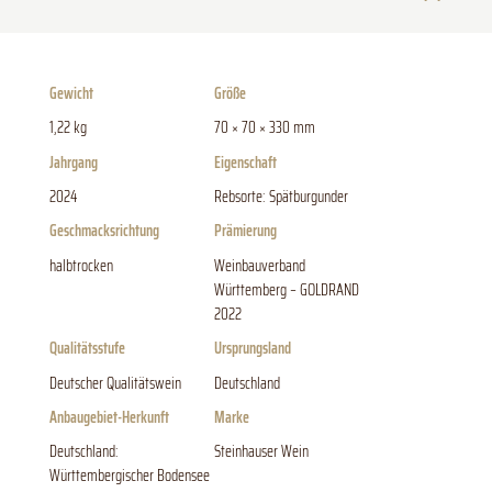
Gewicht
Größe
1,22 kg
70 × 70 × 330 mm
Jahrgang
Eigenschaft
2024
Rebsorte: Spätburgunder
Geschmacksrichtung
Prämierung
halbtrocken
Weinbauverband
Württemberg – GOLDRAND
2022
Qualitätsstufe
Ursprungsland
Deutscher Qualitätswein
Deutschland
Anbaugebiet-Herkunft
Marke
Deutschland:
Steinhauser Wein
Württembergischer Bodensee