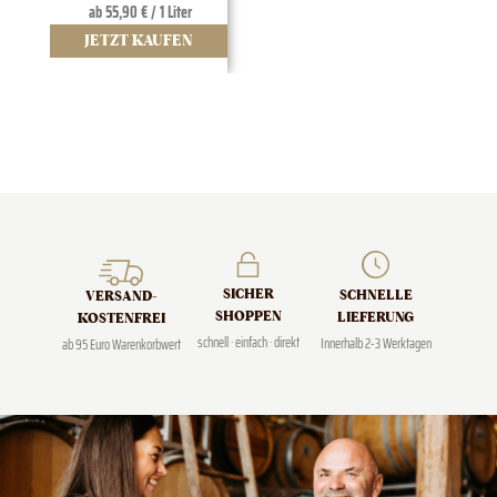
ab 55,90 € / 1 Liter
JETZT KAUFEN
J
SICHER
SCHNELLE
VERSAND­
SHOPPEN
LIEFERUNG
KOSTENFREI
schnell · einfach · direkt
Innerhalb 2-3 Werktagen
ab 95 Euro Warenkorbwert