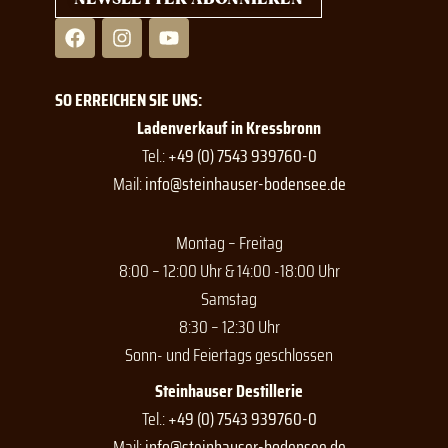
F
I
Y
a
n
o
c
s
u
e
t
t
SO ERREICHEN SIE UNS:
b
a
u
o
g
b
Ladenverkauf in Kressbronn
o
r
e
Tel.:
+49 (0) 7543 939760-0
k
a
Mail:
info@steinhauser-bodensee.de
m
Montag – Freitag
8:00 – 12:00 Uhr & 14:00 -18:00 Uhr
Samstag
8:30 – 12:30 Uhr
Sonn- und Feiertags geschlossen
Steinhauser Destillerie
Tel.:
+49 (0) 7543 939760-0
Mail:
info@steinhauser-bodensee.de