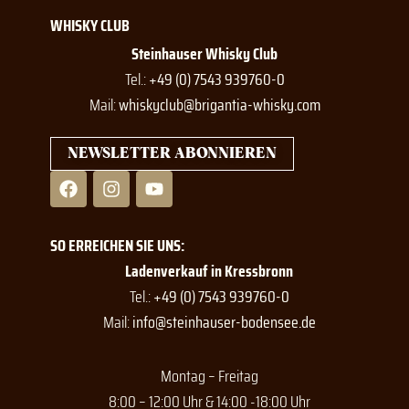
WHISKY CLUB
Steinhauser Whisky Club
Tel.:
+49 (0) 7543 939760-0
Mail:
whiskyclub@brigantia-whisky.com
NEWSLETTER ABONNIEREN
F
I
Y
a
n
o
c
s
u
e
t
t
SO ERREICHEN SIE UNS:
b
a
u
o
g
b
Ladenverkauf in Kressbronn
o
r
e
Tel.:
+49 (0) 7543 939760-0
k
a
Mail:
info@steinhauser-bodensee.de
m
Montag – Freitag
8:00 – 12:00 Uhr & 14:00 -18:00 Uhr