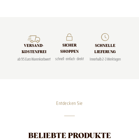
SICHER
SCHNELLE
VERSAND­
SHOPPEN
LIEFERUNG
KOSTENFREI
schnell · einfach · direkt
Innerhalb 2-3 Werktagen
ab 95 Euro Warenkorbwert
Entdecken Sie
BELIEBTE PRODUKTE