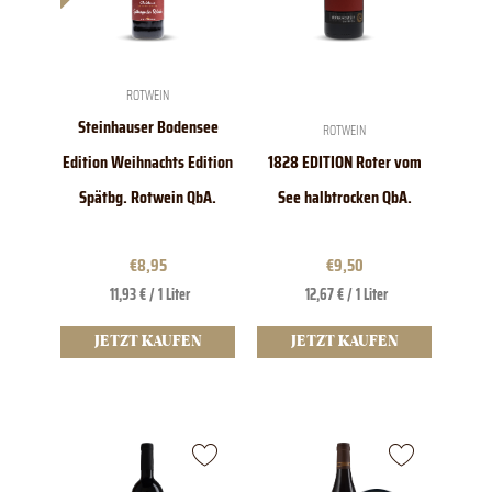
ROTWEIN
Steinhauser Bodensee
ROTWEIN
Edition Weihnachts Edition
1828 EDITION Roter vom
Spätbg. Rotwein QbA.
See halbtrocken QbA.
€
8,95
€
9,50
11,93 € / 1 Liter
12,67 € / 1 Liter
JETZT KAUFEN
JETZT KAUFEN