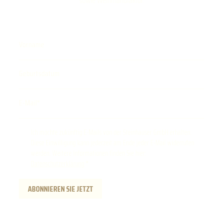
sowie Weinmanufaktur.
Vorname
Geburtsdatum
E-Mail
Ich möchte zukünftig E-Mails von der Steinhauser GmbH erhalten.
Diese Einwilligung kann jederzeit am Ende jeder E-Mail widerrufen
werden. Weitere Informationen finden Sie hier:
Datenschutzerklärung
.
ABONNIEREN SIE JETZT