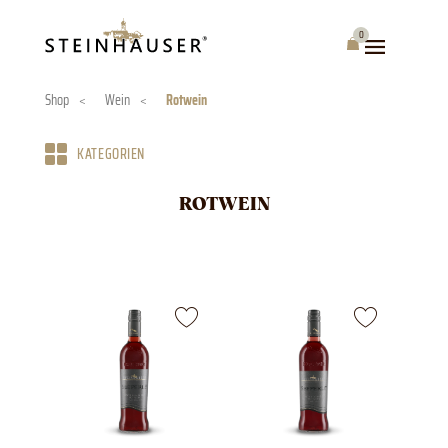
Skip
to
0
Warenkorb
content
Shop
<
Wein
<
Rotwein
KATEGORIEN
ROTWEIN