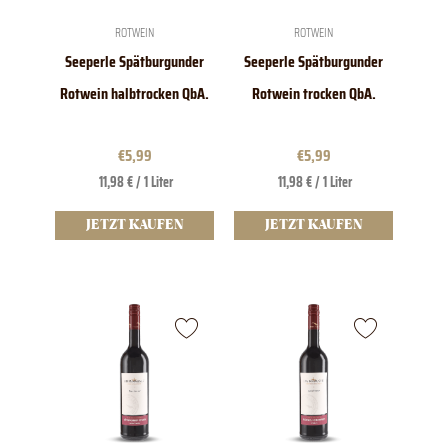
ROTWEIN
ROTWEIN
Seeperle Spätburgunder
Seeperle Spätburgunder
Rotwein halbtrocken QbA.
Rotwein trocken QbA.
€
5,99
€
5,99
11,98 € / 1 Liter
11,98 € / 1 Liter
JETZT KAUFEN
JETZT KAUFEN
Dieses
Produkt
weist
mehrere
Varianten
auf.
Die
Optionen