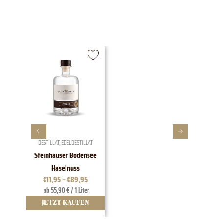
DESTILLAT
,
EDELDESTILLAT
W
Steinhauser Bodensee
1828 EDI
Haselnuss
t
€
11,95
–
€
89,95
ab 55,90 € / 1 Liter
12
JETZT KAUFEN
JE