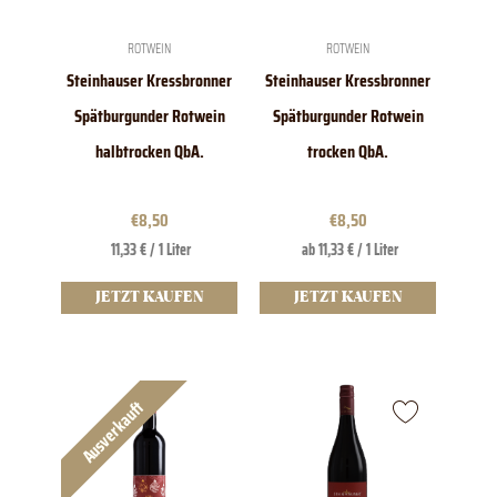
können
auf
der
ROTWEIN
ROTWEIN
Produktseite
Steinhauser Kressbronner
Steinhauser Kressbronner
gewählt
werden
Spätburgunder Rotwein
Spätburgunder Rotwein
halbtrocken QbA.
trocken QbA.
€
8,50
€
8,50
11,33 € / 1 Liter
ab 11,33 € / 1 Liter
JETZT KAUFEN
JETZT KAUFEN
Ausverkauft