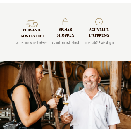
SICHER
SCHNELLE
VERSAND­
SHOPPEN
LIEFERUNG
KOSTENFREI
schnell · einfach · direkt
Innerhalb 2-3 Werktagen
ab 95 Euro Warenkorbwert