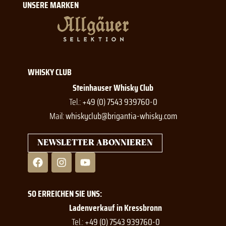
UNSERE MARKEN
WHISKY CLUB
Steinhauser Whisky Club
Tel.:
+49 (0) 7543 939760-0
Mail:
whiskyclub@brigantia-whisky.com
NEWSLETTER ABONNIEREN
F
I
Y
a
n
o
c
s
u
e
t
t
SO ERREICHEN SIE UNS:
b
a
u
o
g
b
Ladenverkauf in Kressbronn
o
r
e
Tel.:
+49 (0) 7543 939760-0