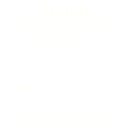
NEWSLETTER
ABONNIEREN UND
5 € GUTSCHEIN
SICHERN
Ein Newsletter ganz nach Ihrem Geschmack. Melden Sie sich jetzt an und
verpassen Sie keine News rund um unsere Brennerei, Whisky-Destillerie
sowie Weinmanufaktur.
Vorname
Geburtsdatum
E-Mail
Ich möchte zukünftig E-Mails von der Steinhauser GmbH erhalten.
Diese Einwilligung kann jederzeit am Ende jeder E-Mail widerrufen