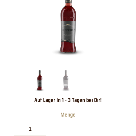
Seeperle
Spätburgunder
Rotwein
trocken
QbA.
Menge