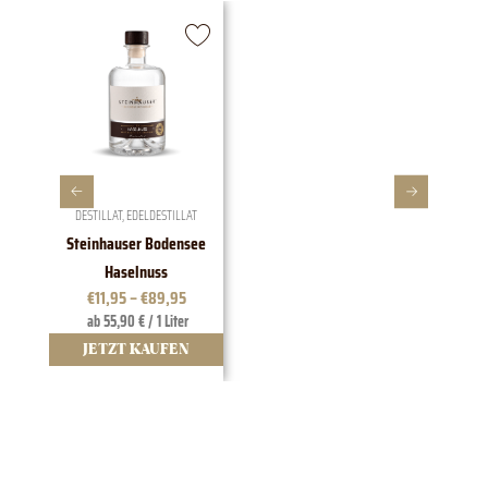
DESTILLAT
,
EDELDESTILLAT
Steinhauser Bodensee
1828 E
Haselnuss
€
11,95
–
€
89,95
ab 55,90 € / 1 Liter
JETZT KAUFEN
J