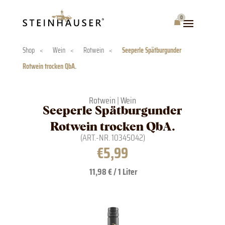
Skip
to
0
Warenkorb
content
Shop
<
Wein
<
Rotwein
<
Seeperle Spätburgunder
Rotwein trocken QbA.
Rotwein
|
Wein
Seeperle Spätburgunder
Rotwein trocken QbA.
(ART.-NR.
10345042
)
€
5,99
11,98 € / 1 Liter