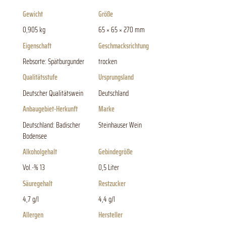
Gewicht
Größe
0,905 kg
65 × 65 × 270 mm
Eigenschaft
Geschmacksrichtung
Rebsorte: Spätburgunder
trocken
Qualitätsstufe
Ursprungsland
Deutscher Qualitätswein
Deutschland
Anbaugebiet-Herkunft
Marke
Deutschland: Badischer
Steinhauser Wein
Bodensee
Alkoholgehalt
Gebindegröße
Vol.-% 13
0,5 Liter
Säuregehalt
Restzucker
4,7 g/l
4,4 g/l
Allergen
Hersteller