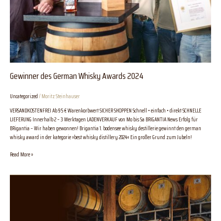
Gewinner des German Whisky Awards 2024
Uncategorized
/
Moritz Steinhauser
VERSANDKOSTENFREI Ab 95 € Warenkorbwert SICHER SHOPPEN Schnell • einfach • direkt SCHNELLE
LIEFERUNG Innerhalb 2 – 3 Werktagen LADENVERKAUF von Mo bis Sa BRIGANTIA News Erfolg für
BRigantia – Wir haben gewonnen! Brigantia 1. bodensee whisky destillerie gewinnt den german
whisky award in der kategorie »best whisky distillery 2024« Ein großer Grund zum Jubeln!
Read More »
Nominierung
zur
besten
Whisky
Destillerie