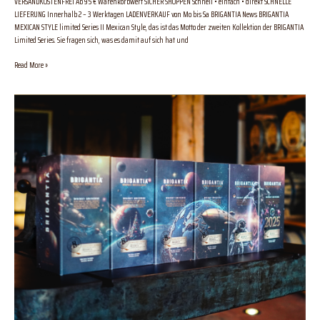
VERSANDKOSTENFREI Ab 95 € Warenkorbwert SICHER SHOPPEN Schnell • einfach • direkt SCHNELLE
LIEFERUNG Innerhalb 2 – 3 Werktagen LADENVERKAUF von Mo bis Sa BRIGANTIA News BRIGANTIA
MEXICAN STYLE limited Series II Mexican Style, das ist das Motto der zweiten Kollektion der BRIGANTIA
Limited Series. Sie fragen sich, was es damit auf sich hat und
Read More »
Brigantia
Whisky
Universe
Limited
Series
I