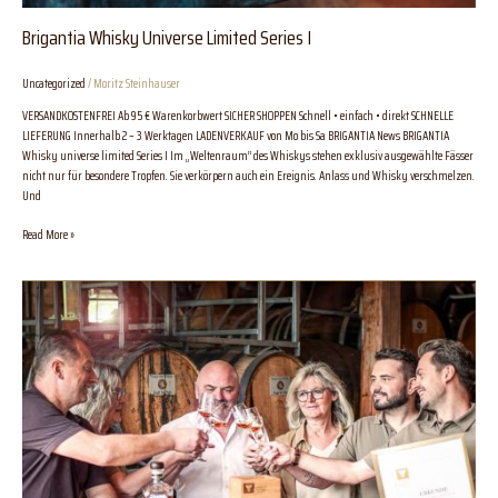
Brigantia Whisky Universe Limited Series I
Uncategorized
/
Moritz Steinhauser
VERSANDKOSTENFREI Ab 95 € Warenkorbwert SICHER SHOPPEN Schnell • einfach • direkt SCHNELLE
LIEFERUNG Innerhalb 2 – 3 Werktagen LADENVERKAUF von Mo bis Sa BRIGANTIA News BRIGANTIA
Whisky universe limited Series I Im „Weltenraum“ des Whiskys stehen exklusiv ausgewählte Fässer
nicht nur für besondere Tropfen. Sie verkörpern auch ein Ereignis. Anlass und Whisky verschmelzen.
Und
Read More »
Gewinner
des
German
Whisky
Awards
2024