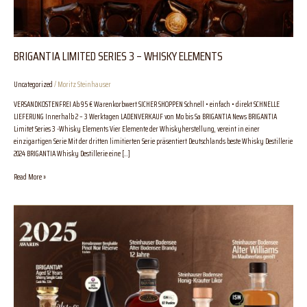
BRIGANTIA LIMITED SERIES 3 – WHISKY ELEMENTS
Uncategorized
/
Moritz Steinhauser
VERSANDKOSTENFREI Ab 95 € Warenkorbwert SICHER SHOPPEN Schnell • einfach • direkt SCHNELLE
LIEFERUNG Innerhalb 2 – 3 Werktagen LADENVERKAUF von Mo bis Sa BRIGANTIA News BRIGANTIA
Limitet Series 3 -Whisky Elements Vier Elemente der Whiskyherstellung, vereint in einer
einzigartigen Serie Mit der dritten limitierten Serie präsentiert Deutschlands beste Whisky Destillerie
2024 BRIGANTIA Whisky Destillerie eine […]
Read More »
Ausgezeichnete
Weine,
Whiskys
&
Destillate