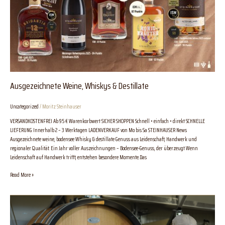
Ausgezeichnete Weine, Whiskys & Destillate
Uncategorized
/
Moritz Steinhauser
VERSANDKOSTENFREI Ab 95 € Warenkorbwert SICHER SHOPPEN Schnell • einfach • direkt SCHNELLE
LIEFERUNG Innerhalb 2 – 3 Werktagen LADENVERKAUF von Mo bis Sa STEINHAUSER News
Ausgezeichnete weine, bodensee Whisky & destillate Genuss aus Leidenschaft, Handwerk und
regionaler Qualität. Ein Jahr voller Auszeichnungen – Bodensee-Genuss, der überzeugt Wenn
Leidenschaft auf Handwerk trifft, entstehen besondere Momente.Das
Read More »
Bodensee
Weinlese
2024