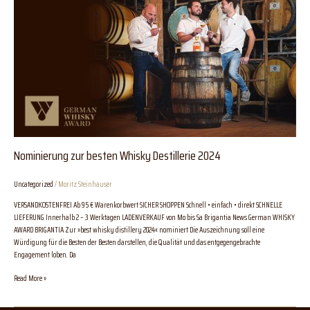
2024
Nominierung zur besten Whisky Destillerie 2024
Uncategorized
/
Moritz Steinhauser
VERSANDKOSTENFREI Ab 95 € Warenkorbwert SICHER SHOPPEN Schnell • einfach • direkt SCHNELLE
LIEFERUNG Innerhalb 2 – 3 Werktagen LADENVERKAUF von Mo bis Sa Brigantia News German WHISKY
AWARD BRIGANTIA Zur »best whisky distillery 2024« nominiert Die Auszeichnung soll eine
Würdigung für die Besten der Besten darstellen, die Qualität und das entgegengebrachte
Engagement loben. Da
Read More »