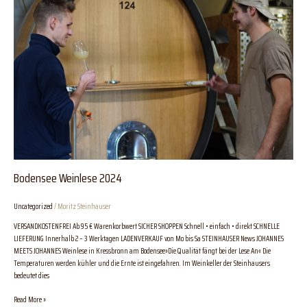
Bodensee Weinlese 2024
Uncategorized
/
Moritz Steinhauser
VERSANDKOSTENFREI Ab 95 € Warenkorbwert SICHER SHOPPEN Schnell • einfach • direkt SCHNELLE
LIEFERUNG Innerhalb 2 – 3 Werktagen LADENVERKAUF von Mo bis Sa STEINHAUSER News JOHANNES
MEETS JOHANNES Weinlese in Kressbronn am Bodensee»Die Qualität fängt bei der Lese An« Die
Temperaturen werden kühler und die Ernte ist eingefahren. Im Weinkeller der Steinhausers
bedeutet dies
Read More »