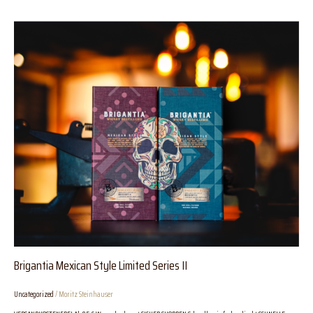
Brigantia
Mexican
Style
Limited
Series
II
Brigantia Mexican Style Limited Series II
Uncategorized
/
Moritz Steinhauser