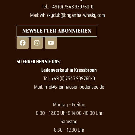
Tel.:
+49 (0) 7543 939760-0
Mail:
whiskyclub@brigantia-whisky.com
NEWSLETTER ABONNIEREN
F
I
Y
a
n
o
c
s
u
e
t
t
SO ERREICHEN SIE UNS:
b
a
u
o
g
b
Ladenverkauf in Kressbronn
o
r
e
Tel.:
+49 (0) 7543 939760-0
k
a
Mail:
info@steinhauser-bodensee.de
m
Montag – Freitag
8:00 – 12:00 Uhr & 14:00 -18:00 Uhr
Samstag
8:30 – 12:30 Uhr